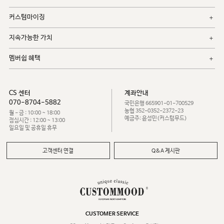
커스텀마이징
지속가능한 가치
멤버쉽 혜택
CS 센터
계좌안내
070-8704-5882
국민은행 665901-01-700529
농협 352-0352-2372-23
월 - 금 : 10:00 ~ 18:00
예금주: 윤성민(커스텀무드)
점심시간 : 12:00 ~ 13:00
일요일 및 공휴일 휴무
고객센터 연결
Q&A 게시판
CUSTOMER SERVICE