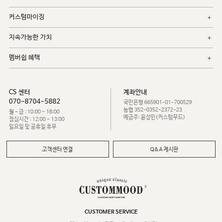
커스텀마이징
지속가능한 가치
멤버쉽 혜택
CS 센터
계좌안내
070-8704-5882
국민은행 665901-01-700529
농협 352-0352-2372-23
월 - 금 : 10:00 ~ 18:00
예금주: 윤성민(커스텀무드)
점심시간 : 12:00 ~ 13:00
일요일 및 공휴일 휴무
고객센터 연결
Q&A 게시판
CUSTOMER SERVICE