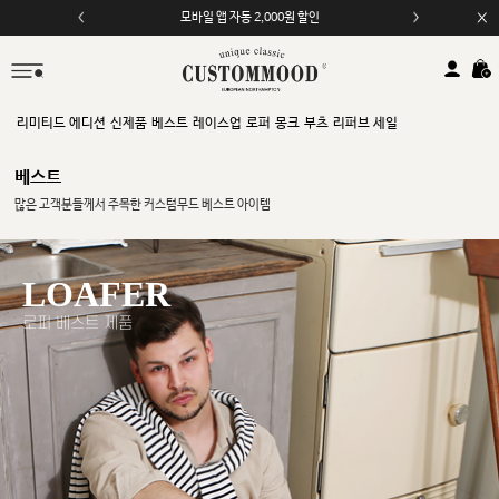
모바일 앱 자동 2,000원 할인
리미티드 에디션
신제품
베스트
레이스업
로퍼
몽크
부츠
리퍼브 세일
베스트
많은 고객분들께서 주목한 커스텀무드 베스트 아이템
LOAFER
로퍼 베스트 제품