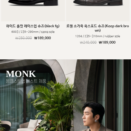
하이드 홀컷 레이스업 슈즈(black fg)
로웬 소가죽 옥스포드 슈즈(Keep dark bro
wn)
6003 / 235~290mm / casta sole
1204 / 235~310mm / rubber sole
￦250,000
￦189,000
￦240,000
￦189,000
MONK
몽크스트랩 베스트 제품