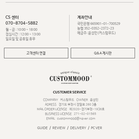
CS 센터
계좌안내
070-8704-5882
국민은행 665901-01-700529
농협 352-0352-2372-23
월 - 금 : 10:00 ~ 18:00
예금주: 윤성민(커스텀무드)
점심시간 : 12:00 ~ 13:00
일요일 및 공휴일 휴무
고객센터 연결
Q&A 게시판
CUSTOMER SERVICE
COMPANY
커스텀무드
OWNER
윤성민
ADRESS
경기도 부천시 장말로 260 3층
MAIL ORDER LICENSE
제2020-경기부천-1936호
BUSINESS LICENSE
271-02-01565
EMAIL
custommood@naver.com
/
/
/
GUIDE
REVIEW
DELIVERY
PC VER