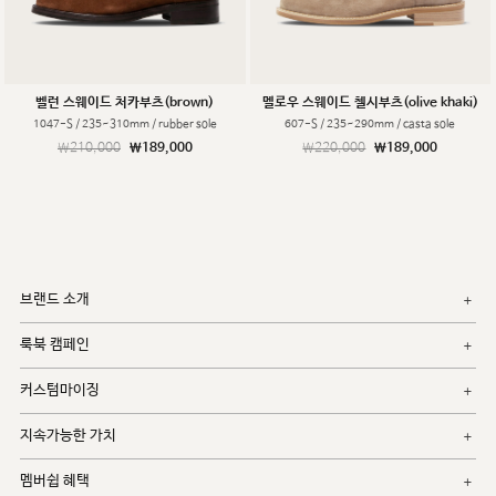
벨런 스웨이드 처카부츠(brown)
멜로우 스웨이드 첼시부츠(olive khaki)
1047-S / 235~310mm / rubber sole
607-S / 235~290mm / casta sole
￦210,000
￦189,000
￦220,000
￦189,000
브랜드 소개
룩북 캠페인
커스텀마이징
지속가능한 가치
멤버쉽 혜택