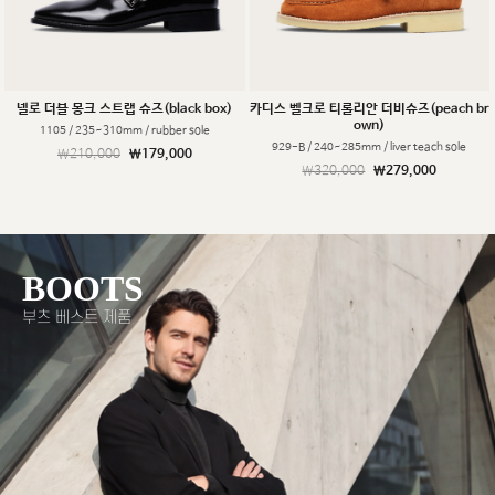
넬로 더블 몽크 스트랩 슈즈(black box)
카디스 벨크로 티롤리안 더비슈즈(peach br
own)
1105 / 235~310mm / rubber sole
929-B / 240~285mm / liver teach sole
￦210,000
￦179,000
￦320,000
￦279,000
BOOTS
부츠 베스트 제품