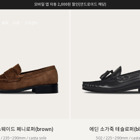
모바일 앱 자동 2,000원 할인(안드로이드 해당)
룩북
리뷰
고객센터
웨이드 페니로퍼(brown)
에딘 소가죽 테슬로퍼(blac
 / 235~290mm / casta sole
502 / 225~290mm / casta