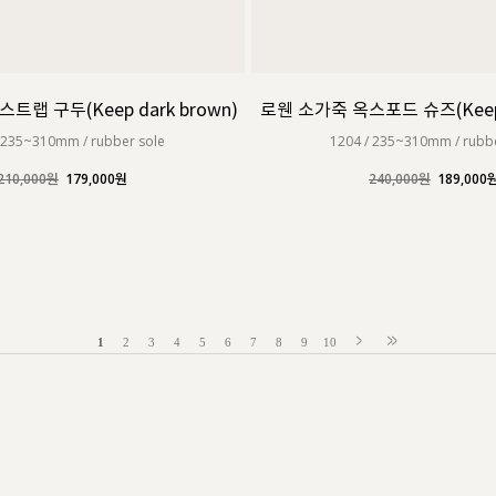
트랩 구두(Keep dark brown)
로웬 소가죽 옥스포드 슈즈(Keep d
 235~310mm / rubber sole
1204 / 235~310mm / rubb
210,000원
179,000원
240,000원
189,000
1
2
3
4
5
6
7
8
9
10