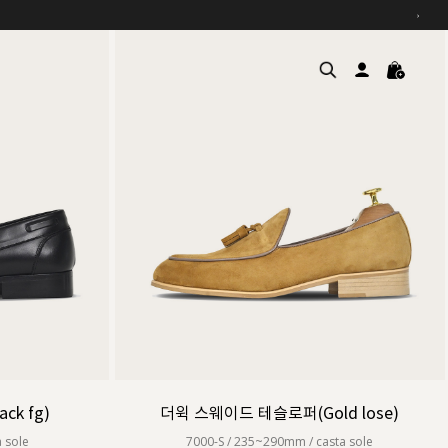
›
여름을 위한 특별한 혜택, 10% 
원부자재 상승에 따른 가격 조
설 연휴 배송 안내 및 쿠폰 혜택
추석 연휴 최대 10% 할인 쿠
k fg)
더윅 스웨이드 테슬로퍼(Gold lose)
 sole
7000-S / 235~290mm / casta sole