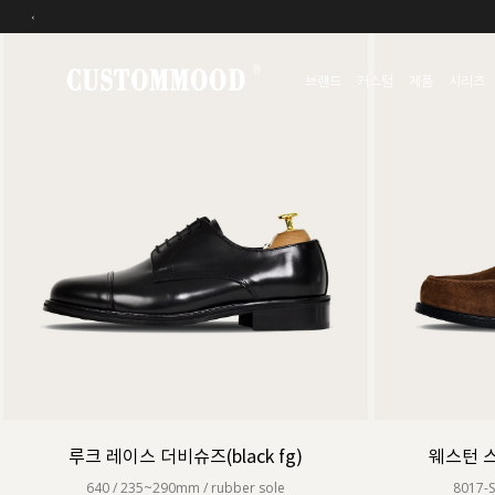
‹
브랜드
커스텀
제품
시리즈
루크 레이스 더비슈즈(black fg)
웨스턴 스
640 / 235~290mm / rubber sole
8017-S