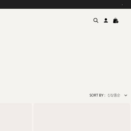
›
여름을 위한 특별한 혜택, 10% 
원부자재 상승에 따른 가격 조
SORT BY :
설 연휴 배송 안내 및 쿠폰 혜택
추석 연휴 최대 10% 할인 쿠