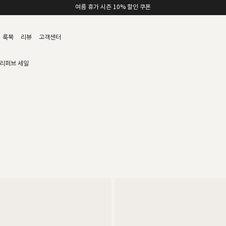
여름 휴가 시즌 10% 할인 쿠폰
룩북
리뷰
고객센터
리퍼브 세일