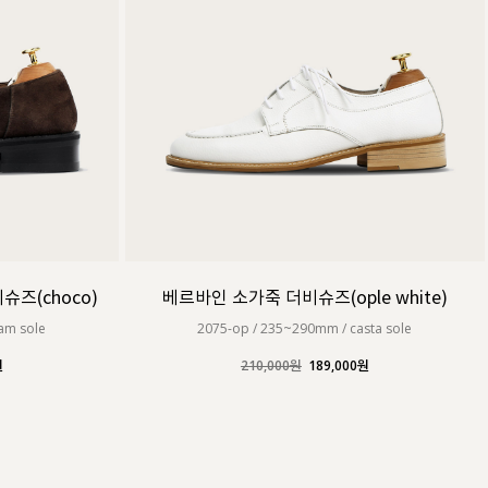
즈(choco)
베르바인 소가죽 더비슈즈(ople white)
am sole
2075-op / 235~290mm / casta sole
원
210,000원
189,000원