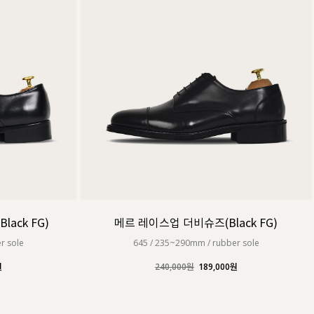
커스텀무드
카카오톡 24시간 문의
ack FG)
메르 레이스업 더비슈즈(Black FG)
r sole
645 / 235~290mm / rubber sole
원
240,000원
189,000원
sat,sun,holiday off