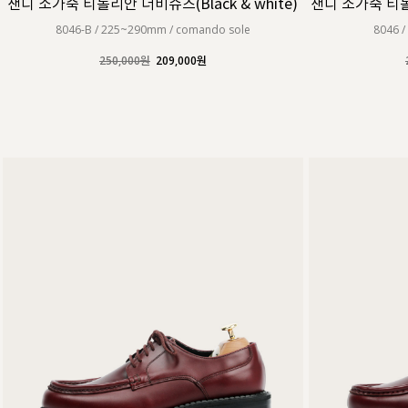
샌디 소가죽 티롤리안 더비슈즈(Black & white)
샌디 소가죽 티롤리
8046-B / 225~290mm / comando sole
8046 /
250,000원
209,000원