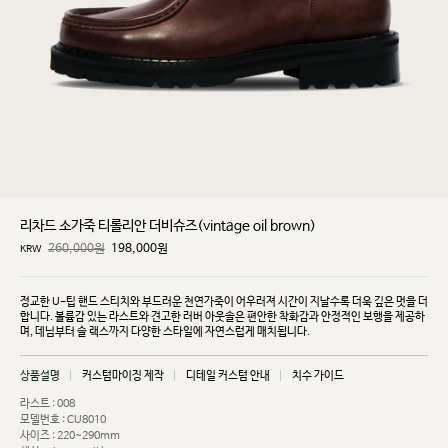
리차드 소가죽 티롤리안 더비슈즈(vintage oil brown)
260,000원
198,000
원
KRW
정교한 U-팁 핸드 스티치와 부드러운 천연가죽이 어우러져 시간이 지날수록 더욱 깊은 멋을 더
합니다.
볼륨감 있는 라스트와 견고한 러버 아웃솔은 편안한 착화감과 안정적인 보행을 제공하
며, 데님부터 슬
랙스까지 다양한 스타일에 자연스럽게 매치됩니다.
상품설명
커스텀마이징 제작
디테일 커스텀 안내
치수 가이드
라스트 : 008
모델번호 : CU8010
사이즈 : 220~290mm