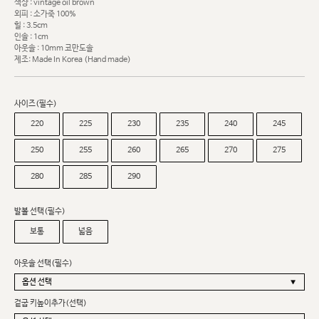
색상 : vintage oil brown
외피 : 소가죽 100%
힐 : 3.5cm
인솔 : 1cm
아웃솔 : 10mm 코만도솔
제조: Made In Korea (Hand made)
사이즈(필수)
220
225
230
235
240
245
250
255
260
265
270
275
280
285
290
발볼 선택(필수)
보통
넓음
아웃솔 선택(필수)
겉굽 키높이추가(선택)