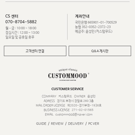
CS 센터
계좌안내
070-8704-5882
국민은행 665901-01-700529
농협 352-0352-2372-23
월 - 금 : 10:00 ~ 18:00
예금주: 윤성민(커스텀무드)
점심시간 : 12:00 ~ 13:00
일요일 및 공휴일 휴무
고객센터 연결
Q&A 게시판
CUSTOMER SERVICE
COMPANY
커스텀무드
OWNER
윤성민
ADRESS
경기도 부천시 장말로 260 3층
MAIL ORDER LICENSE
제2020-경기부천-1936호
BUSINESS LICENSE
271-02-01565
EMAIL
custommood@naver.com
/
/
/
GUIDE
REVIEW
DELIVERY
PC VER