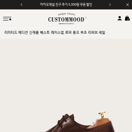
카카오채널 친구 추가 5,000원 쿠폰 할인
리미티드 에디션
신제품
베스트
레이스업
로퍼
몽크
부츠
리퍼브 세일