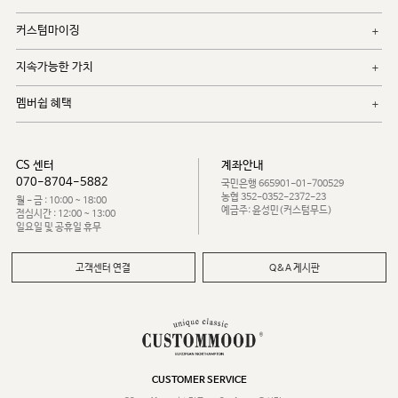
커스텀마이징
지속가능한 가치
멤버쉽 혜택
CS 센터
계좌안내
070-8704-5882
국민은행 665901-01-700529
농협 352-0352-2372-23
월 - 금 : 10:00 ~ 18:00
예금주: 윤성민(커스텀무드)
점심시간 : 12:00 ~ 13:00
일요일 및 공휴일 휴무
고객센터 연결
Q&A 게시판
CUSTOMER SERVICE