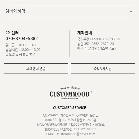
멤버쉽 혜택
CS 센터
계좌안내
070-8704-5882
국민은행 665901-01-700529
농협 352-0352-2372-23
월 - 금 : 10:00 ~ 18:00
예금주: 윤성민(커스텀무드)
점심시간 : 12:00 ~ 13:00
일요일 및 공휴일 휴무
고객센터 연결
Q&A 게시판
CUSTOMER SERVICE
COMPANY
커스텀무드
OWNER
윤성민
ADRESS
경기도 부천시 장말로 260 3층
MAIL ORDER LICENSE
제2020-경기부천-1936호
BUSINESS LICENSE
271-02-01565
EMAIL
custommood@naver.com