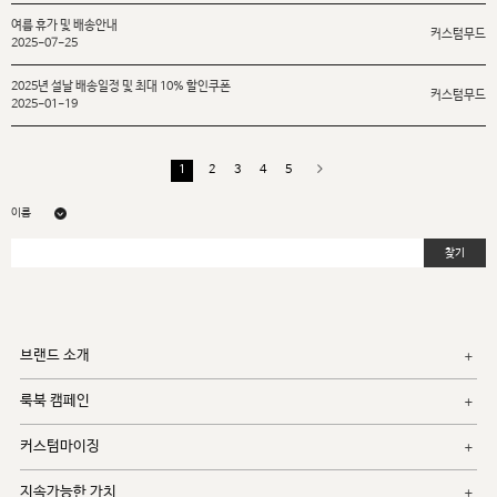
여름 휴가 및 배송안내
커스텀무드
2025-07-25
2025년 설날 배송일정 및 최대 10% 할인쿠폰
커스텀무드
2025-01-19
1
2
3
4
5
찾기
브랜드 소개
룩북 캠페인
커스텀마이징
지속가능한 가치