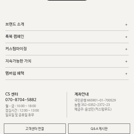
브랜드 소개
룩북 캠페인
커스텀마이징
지속가능한 가치
멤버쉽 혜택
CS 센터
계좌안내
070-8704-5882
국민은행 665901-01-700529
농협 352-0352-2372-23
월 - 금 : 10:00 ~ 18:00
예금주: 윤성민(커스텀무드)
점심시간 : 12:00 ~ 13:00
일요일 및 공휴일 휴무
고객센터 연결
Q&A 게시판