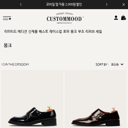
모바일 앱 자동 2,000원 할인
리미티드 에디션
신제품
베스트
레이스업
로퍼
몽크
부츠
리퍼브 세일
몽크
13
IN THIS CATEGORY
SORT BY :