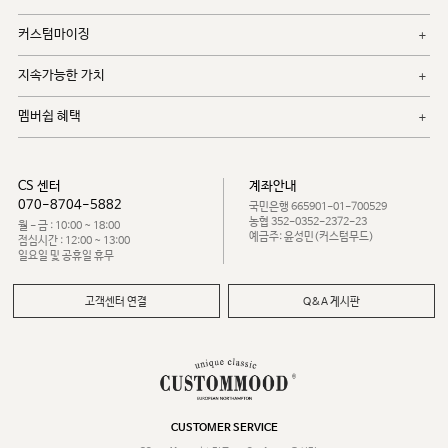
커스텀마이징
지속가능한 가치
멤버쉽 혜택
CS 센터
계좌안내
070-8704-5882
국민은행 665901-01-700529
농협 352-0352-2372-23
월 - 금 : 10:00 ~ 18:00
예금주: 윤성민(커스텀무드)
점심시간 : 12:00 ~ 13:00
일요일 및 공휴일 휴무
고객센터 연결
Q&A 게시판
CUSTOMER SERVICE