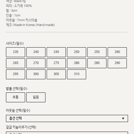
색상 : black fg
외피 : 소가죽 100%
힐 : 3cm
인솔 : 1cm
아웃솔 : 7mm 카스타솔
제조: Made In Korea (Hand made)
사이즈(필수)
235
240
245
250
255
260
265
270
275
280
285
290
295
300
305
310
발볼 선택(필수)
보통
넓음
아웃솔 선택(필수)
겉굽 키높이추가(선택)