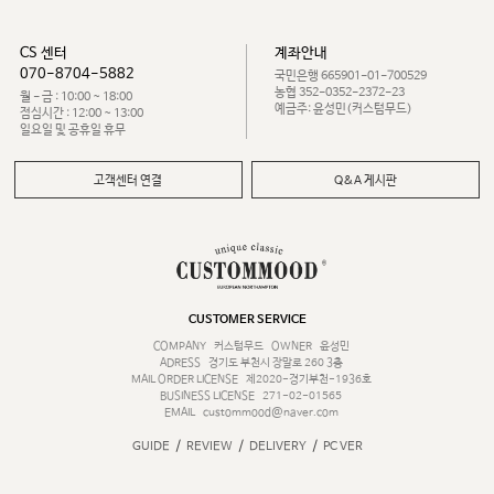
CS 센터
계좌안내
070-8704-5882
국민은행 665901-01-700529
농협 352-0352-2372-23
월 - 금 : 10:00 ~ 18:00
예금주: 윤성민(커스텀무드)
점심시간 : 12:00 ~ 13:00
일요일 및 공휴일 휴무
고객센터 연결
Q&A 게시판
CUSTOMER SERVICE
COMPANY
커스텀무드
OWNER
윤성민
ADRESS
경기도 부천시 장말로 260 3층
MAIL ORDER LICENSE
제2020-경기부천-1936호
BUSINESS LICENSE
271-02-01565
EMAIL
custommood@naver.com
/
/
/
GUIDE
REVIEW
DELIVERY
PC VER