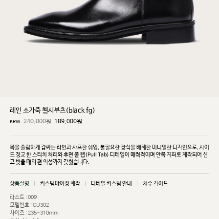
레인 소가죽 첼시부츠(black fg)
240,000원
189,000
원
KRW
목을 슬림하게 감싸는 라인과 샤프한 쉐입, 불필요한 장식을 배제한 미니멀한 디자인으로, 사이
드 정교
한 스티치 처리와 후면 풀 탭(Pull Tab) 디테일이 매력적이며 안쪽 지퍼로 제작되어 신
고 벗을 때의 편
의성까지 갖췄습니다.
상품설명
커스텀마이징 제작
디테일 커스텀 안내
치수 가이드
라스트 : 009
모델번호 : CU302
사이즈 : 235~310mm