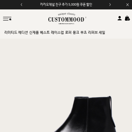
카카오채널 친구 추가 5,000원 쿠폰 할인
모바일 앱 자동 2,000원 할인
리미티드 에디션
신제품
베스트
레이스업
로퍼
몽크
부츠
리퍼브 세일