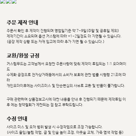
주문 제작 안내
주문서 확인 후 제작이 진행되며 영업일기준 약 7~9일(주말 및 공휴일 제외)
제작기간이 소요되며 옵션 커스텀에 따라 +1~2일정도 더 지연될 수 있습니다.
(공장 제작 상황 또는 자재 입고에 따라 추가 지연 될 수 있습니다.)
교환/환불 규정
커스텀무드는 고객님께서 요청한 주문사항에 맞춰 제작이 투입되는 1:1 오더메이
드
수제화 공정으로 전자상거래등에서의 소비자 보호에 관한 법률 시행령 21조에 따
라
개인오더이후에는 사이즈미스 및 단순변심의 사유로 교환 및 반품이 불가합니다.
구매 관련하여 상품정보고시에 대한 내용을 안내 후 진행되기 때문에 제작투입 이
후 에는 청약철회가 제한되는 점 참고 부탁드립니다.
수정 안내
사이즈 미스 및 오차 범위 발생 시 수정작업으로 조정 가능합니다.
(사이즈 줄임/늘림 작업, 굽 및 인솔 높이 조정, 아웃솔 교체, 가죽 염색 작업 등)