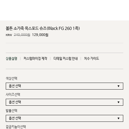
볼튼 소가죽 옥스포드 슈즈(Black FG 260 1족)
240,000원
129,000
원
KRW
상품설명
커스텀마이징 제작
디테일 커스텀 안내
치수 가이드
색상선택
사이즈선택
발볼선택
겉굽키높이선택