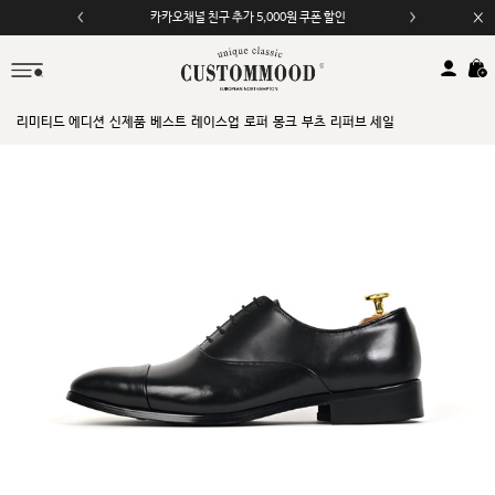
카카오채널 친구 추가 5,000원 쿠폰 할인
리미티드 에디션
신제품
베스트
레이스업
로퍼
몽크
부츠
리퍼브 세일