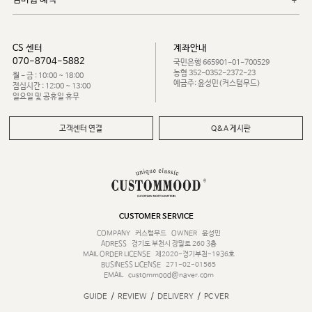
CS 센터
계좌안내
070-8704-5882
국민은행 665901-01-700529
농협 352-0352-2372-23
월 - 금 : 10:00 ~ 18:00
예금주: 윤성민(커스텀무드)
점심시간 : 12:00 ~ 13:00
일요일 및 공휴일 휴무
고객센터 연결
Q&A 게시판
CUSTOMER SERVICE
COMPANY
커스텀무드
OWNER
윤성민
ADRESS
경기도 부천시 장말로 260 3층
MAIL ORDER LICENSE
제2020-경기부천-1936호
BUSINESS LICENSE
271-02-01565
EMAIL
custommood@naver.com
/
/
/
GUIDE
REVIEW
DELIVERY
PC VER