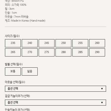
색상 : Brown FG
외피 : 소가죽 100%
힐 : 3cm
인솔 : 1cm
아웃솔 : 7mm 러버솔
제조: Made In Korea (Hand made)
사이즈(필수)
235
240
245
250
255
260
265
270
275
280
285
290
발볼 선택(필수)
보통
넓음
아웃솔 선택(필수)
겉굽 키높이추가(선택)
인솔키높이 추가(선택)