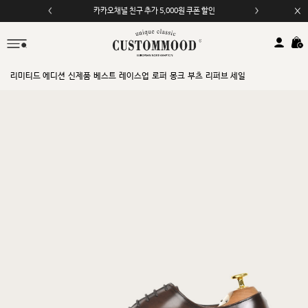
카카오채널 친구 추가 5,000원 쿠폰 할인
리미티드 에디션
신제품
베스트
레이스업
로퍼
몽크
부츠
리퍼브 세일