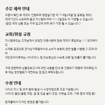
주문 제작 안내
주문서 확인 후 제작이 진행되며 영업일기준 약 7~9일(주말 및 공휴일 제외)
제작기간이 소요되며 옵션 커스텀에 따라 +1~2일정도 더 지연될 수 있습니다.
(공장 제작 상황 또는 자재 입고에 따라 추가 지연 될 수 있습니다.)
교환/환불 규정
커스텀무드는 고객님께서 요청한 주문사항에 맞춰 제작이 투입되는 1:1 오더메이
드
수제화 공정으로 전자상거래등에서의 소비자 보호에 관한 법률 시행령 21조에 따
라
개인오더이후에는 사이즈미스 및 단순변심의 사유로 교환 및 반품이 불가합니다.
구매 관련하여 상품정보고시에 대한 내용을 안내 후 진행되기 때문에 제작투입 이
후 에는 청약철회가 제한되는 점 참고 부탁드립니다.
수정 안내
사이즈 미스 및 오차 범위 발생 시 수정작업으로 조정 가능합니다.
(사이즈 줄임/늘림 작업, 굽 및 인솔 높이 조정, 아웃솔 교체, 가죽 염색 작업 등)
완제품에서 디자인 변경은 불가합니다.