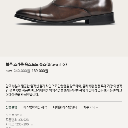
볼튼 소가죽 옥스포드 슈즈(Brown FG)
240,000원
189,000
원
KRW
앞코 부분의 깔끔한 일직선 절개 라인으로 단정함을 강조하여, 클래식한 정장 룩에 가장 이상적
인 실
루
엣을 제공하며 그라데이션 염색과정을 통해 은은한 음영과 깊이감 있는 브라운 톤의 그
러데이션을 완
성했습니다.
상품설명
커스텀마이징 제작
디테일 커스텀 안내
치수 가이드
라스트 : 019
모델번호 : CU923
사이즈 : 235~290mm