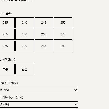
커스텀무드
카카오톡 24시간 문의
이즈(필수)
235
240
245
250
255
260
265
270
275
280
285
290
볼 선택(필수)
보통
넓음
웃솔 선택(필수)
굽 키높이추가(선택)
sat,sun,holiday off