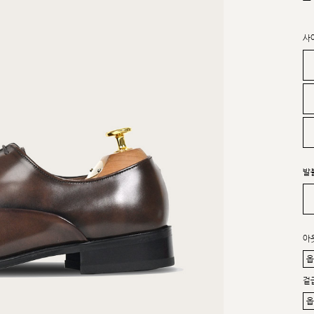
사
발
아
겉