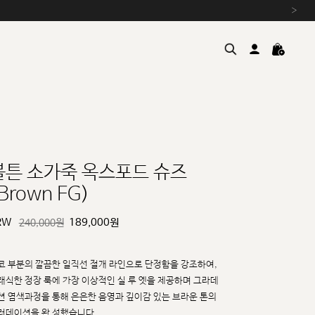
›
볼튼 소가죽 옥스포드 슈즈
Brown FG)
여름을 위한 특별한 혜택, 10% 
원부자재 상승에 따른 가격 조
RW
189,000
원
240,000원
설 연휴 배송 안내 및 쿠폰 혜택
추석 연휴 최대 10% 할인 쿠
코 부분의 깔끔한 일직선 절개 라인으로 단정함을 강조하여,
래식한 정장 룩에 가장 이상적인 실
루
엣을 제공하며 그라데
션 염색과정을 통해 은은한 음영과 깊이감 있는 브라운 톤의
러데이션을 완
성했습니다.