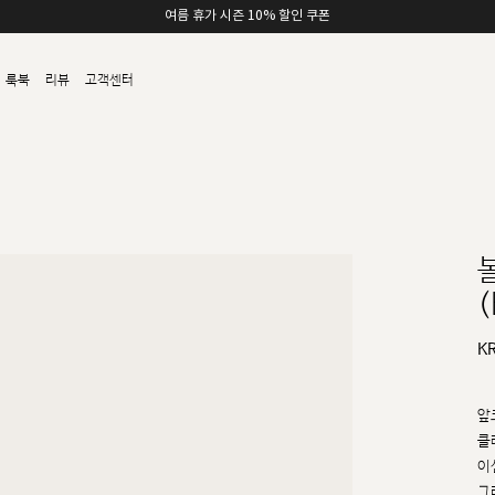
여름 휴가 시즌 10% 할인 쿠폰
룩북
리뷰
고객센터
(
K
앞
클
이
그