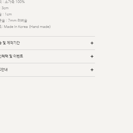
 : 소가죽 100%
: 3cm
 : 1cm
웃솔 : 7mm 러버솔
: Made In Korea (Hand made)
송 및 제작기간
인혜택 및 이벤트
/S안내