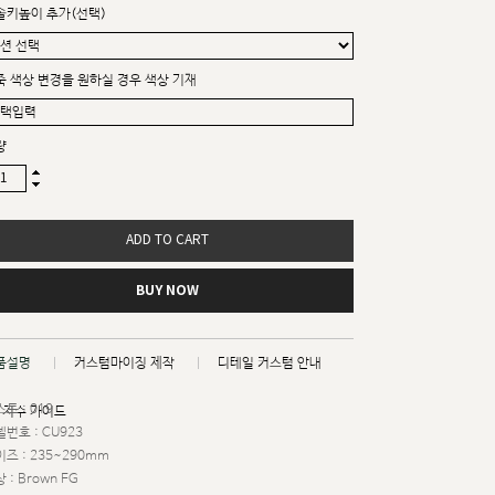
솔키높이 추가(선택)
죽 색상 변경을 원하실 경우 색상 기재
량
ADD TO CART
BUY NOW
품설명
커스텀마이징 제작
디테일 커스텀 안내
트 : 019
치수 가이드
번호 : CU923
즈 : 235~290mm
 : Brown FG