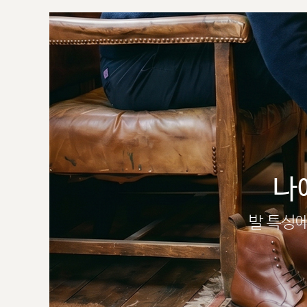
나
발 특성에