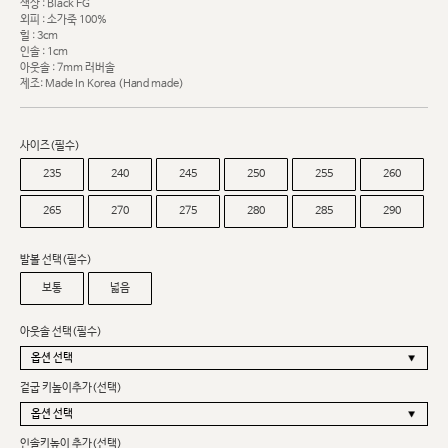
색상 : Black FG
외피 : 소가죽 100%
힐 : 3cm
인솔 : 1cm
아웃솔 : 7mm 러버솔
제조: Made In Korea (Hand made)
사이즈(필수)
235
240
245
250
255
260
265
270
275
280
285
290
발볼 선택(필수)
보통
넓음
아웃솔 선택(필수)
겉굽 키높이추가(선택)
인솔키높이 추가(선택)