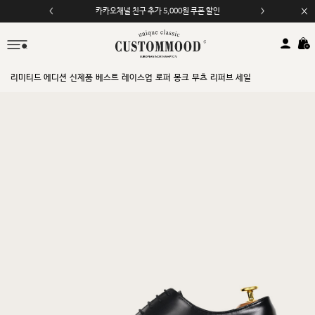
카카오채널 친구 추가 5,000원 쿠폰 할인
리미티드 에디션
신제품
베스트
레이스업
로퍼
몽크
부츠
리퍼브 세일