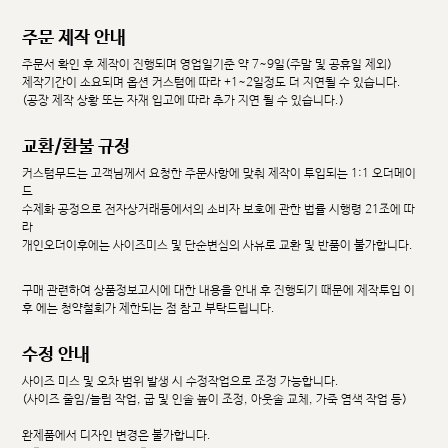
주문 제작 안내
주문서 확인 후 제작이 진행되며 영업일기준 약 7~9일(주말 및 공휴일 제외)
제작기간이 소요되며 옵션 커스텀에 따라 +1~2일정도 더 지연될 수 있습니다.
(공장 제작 상황 또는 자재 입고에 따라 추가 지연 될 수 있습니다.)
교환/환불 규정
커스텀무드는 고객님께서 요청한 주문사항에 맞춰 제작이 투입되는 1:1 오더메이
드
수제화 공정으로 전자상거래등에서의 소비자 보호에 관한 법률 시행령 21조에 따
라
개인오더이후에는 사이즈미스 및 단순변심의 사유로 교환 및 반품이 불가합니다.
구매 관련하여 상품정보고시에 대한 내용을 안내 후 진행되기 때문에 제작투입 이
후 에는 청약철회가 제한되는 점 참고 부탁드립니다.
수정 안내
사이즈 미스 및 오차 범위 발생 시 수정작업으로 조정 가능합니다.
(사이즈 줄임/늘림 작업, 굽 및 인솔 높이 조정, 아웃솔 교체, 가죽 염색 작업 등)
완제품에서 디자인 변경은 불가합니다.