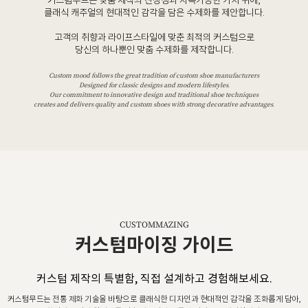
커스텀무드는 맞춤 제작의 진정성과 지속가능한 가치 위에,
클래식 캐주얼의 현대적인 감각을 담은 수제화를 제안합니다.
고객의 취향과 라이프스타일에 맞춘 최적의 커스텀으로
당신의 하나뿐인 맞춤 수제화를 제작합니다.
Custom mood follows the great tradition of custom shoe manufacturers
Designed for classic designs and modern lifestyles.
Our commitment to innovative design and traditional shoe techniques
creates and delivers quality and custom shoes with strong decorative advantages.
CUSTOMMAZING
커스텀마이징 가이드
커스텀 제작의 특별함, 직접 설계하고 경험해보세요.
커스텀무드는 전통 제화 기술을 바탕으로 클래식한 디자인과 현대적인 감각을 조화롭게 담아,