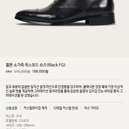
볼튼 소가죽 옥스포드 슈즈(Black FG)
240,000원
189,000
원
KRW
앞코 부분의 깔끔한 일직선 절개 라인으로 단정함을 강조하여, 클래식한 정장 룩에 가장 이상적
인 실루
엣을 제공하며 그라데이션 염색과정을 통해 은은한 음영과 깊이감 있는 브라운 톤의 그
러데이션을 완
성했습니다.
상품설명
커스텀마이징 제작
디테일 커스텀 안내
치수 가이드
라스트 : 019
모델번호 : CU923
사이즈 : 235~290mm