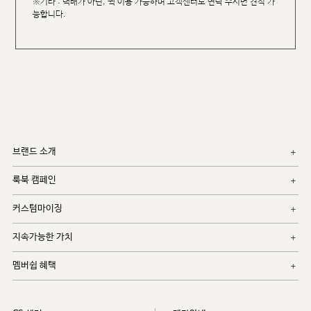
※기타 : 택배가 아닌, 퀵 이용 가능하며 고객센터로 연락 주시면 견적 가
능합니다.
브랜드 소개
룩북 캠페인
커스텀마이징
지속가능한 가치
멤버쉽 혜택