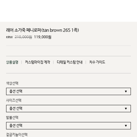
레어 소가죽 페니로퍼(tan brown 265 1족)
210,000원
119,000
원
KRW
상품설명
커스텀마이징 제작
디테일 커스텀 안내
치수 가이드
색상선택
사이즈선택
발볼선택
겉굽키높이선택