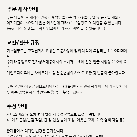
주문 제작 안내
주문서 확인 후 제작이 진행되며 영업일기준 약 7~9일(주말 및 공휴일 제외)
제작기간이 소요되며 옵션 커스텀에 따라 +1~2일정도 더 지연될 수 있습니다.
(공장 제작 상황 또는 자재 입고에 따라 추가 지연 될 수 있습니다.)
교환/환불 규정
커스텀무드는 고객님께서 요청한 주문사항에 맞춰 제작이 투입되는 1:1 오더메이
드
수제화 공정으로 전자상거래등에서의 소비자 보호에 관한 법률 시행령 21조에 따
라
개인오더이후에는 사이즈미스 및 단순변심의 사유로 교환 및 반품이 불가합니다.
구매 관련하여 상품정보고시에 대한 내용을 안내 후 진행되기 때문에 제작투입 이
후 에는 청약철회가 제한되는 점 참고 부탁드립니다.
수정 안내
사이즈 미스 및 오차 범위 발생 시 수정작업으로 조정 가능합니다.
(사이즈 줄임/늘림 작업, 굽 및 인솔 높이 조정, 아웃솔 교체, 가죽 염색 작업 등)
완제품에서 디자인 변경은 불가합니다.
수정 작업이 필요 시 AS 접수 및 카카오톡 문의 주시면 안내 드립니다.