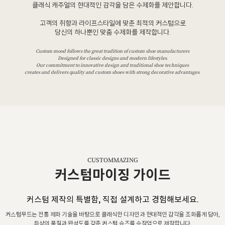
클래식 캐주얼의 현대적인 감각을 담은 수제화를 제안합니다.
고객의 취향과 라이프스타일에 맞춘 최적의 커스텀으로
당신의 하나뿐인 맞춤 수제화를 제작합니다.
Custom mood follows the great tradition of custom shoe manufacturers
Designed for classic designs and modern lifestyles.
Our commitment to innovative design and traditional shoe techniques
creates and delivers quality and custom shoes with strong decorative advantages.
CUSTOMMAZING
커스텀마이징 가이드
커스텀 제작의 특별함, 직접 설계하고 경험해보세요.
커스텀무드는 전통 제화 기술을 바탕으로 클래식한 디자인과 현대적인 감각을 조화롭게 담아,
최상의 품질과 완성도를 갖춘 커스텀 슈즈를 수작업으로 제작합니다.