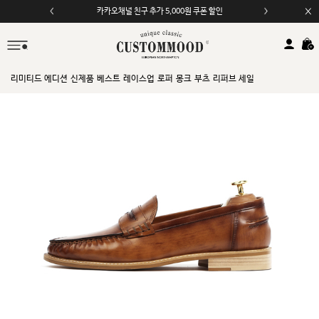
카카오채널 친구 추가 5,000원 쿠폰 할인
모바일 앱 자동 2,000원 할인
리미티드 에디션
신제품
베스트
레이스업
로퍼
몽크
부츠
리퍼브 세일