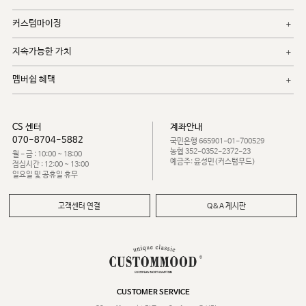
커스텀마이징
지속가능한 가치
멤버쉽 혜택
CS 센터
계좌안내
070-8704-5882
국민은행 665901-01-700529
농협 352-0352-2372-23
월 - 금 : 10:00 ~ 18:00
예금주: 윤성민(커스텀무드)
점심시간 : 12:00 ~ 13:00
일요일 및 공휴일 휴무
고객센터 연결
Q&A 게시판
CUSTOMER SERVICE