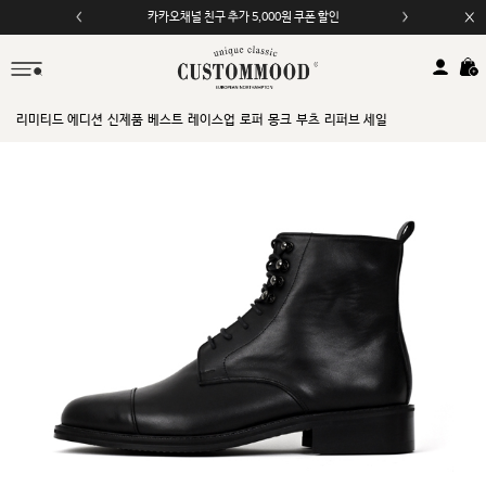
카카오채널 친구 추가 5,000원 쿠폰 할인
리미티드 에디션
신제품
베스트
레이스업
로퍼
몽크
부츠
리퍼브 세일