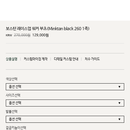
보스턴 레이스업 워커 부츠(Minktan black 260 1족)
270,000원
129,000
원
KRW
상품설명
커스텀마이징 제작
디테일 커스텀 안내
치수 가이드
색상선택
사이즈선택
발볼선택
겉굽키높이선택