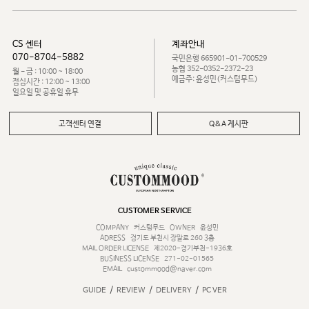
CS 센터
계좌안내
070-8704-5882
국민은행 665901-01-700529
농협 352-0352-2372-23
월 - 금 : 10:00 ~ 18:00
예금주: 윤성민(커스텀무드)
점심시간 : 12:00 ~ 13:00
일요일 및 공휴일 휴무
고객센터 연결
Q&A 게시판
CUSTOMER SERVICE
COMPANY
커스텀무드
OWNER
윤성민
ADRESS
경기도 부천시 장말로 260 3층
MAIL ORDER LICENSE
제2020-경기부천-1936호
BUSINESS LICENSE
271-02-01565
EMAIL
custommood@naver.com
/
/
/
GUIDE
REVIEW
DELIVERY
PC VER