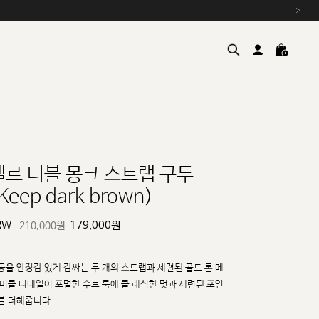
›
엘르 더블 몽크 스트랩 구두
Keep dark brown)
여름을 위한 특별한 혜택, 10% 
원부자재 상승에 따른 가격 조
RW
179,000
원
210,000원
설 연휴 배송 안내 및 쿠폰 혜택
추석 연휴 최대 10% 할인 쿠
등을 안정감 있게 감싸는 두 개의 스트랩과 세련된 골드 톤 메
 버클 디테일이 포멀한 수트 룩에 클
래식한 멋과 세련된 포인
를 더해줍니다.