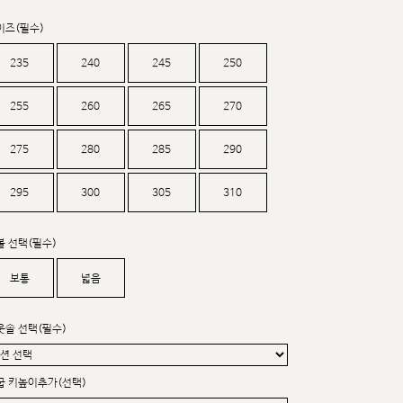
커스텀무드
카카오톡 24시간 문의
이즈(필수)
235
240
245
250
255
260
265
270
275
280
285
290
295
300
305
310
볼 선택(필수)
보통
넓음
웃솔 선택(필수)
굽 키높이추가(선택)
sat,sun,holiday off