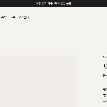
여름 휴가 시즌 10% 할인 쿠폰
룩북
리뷰
고객센터
(
K
발
탈
트