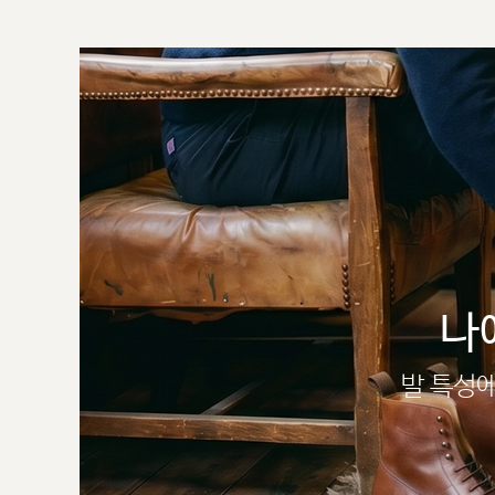
나
발 특성에