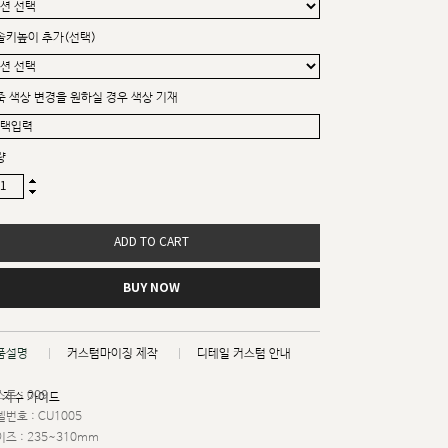
솔키높이 추가(선택)
죽 색상 변경을 원하실 경우 색상 기재
량
ADD TO CART
BUY NOW
품설명
커스텀마이징 제작
디테일 커스텀 안내
트 : 009
치수 가이드
번호 : CU1005
즈 : 235~310mm