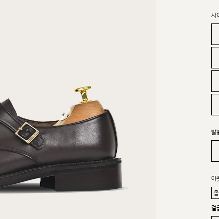
사
발
아
겉