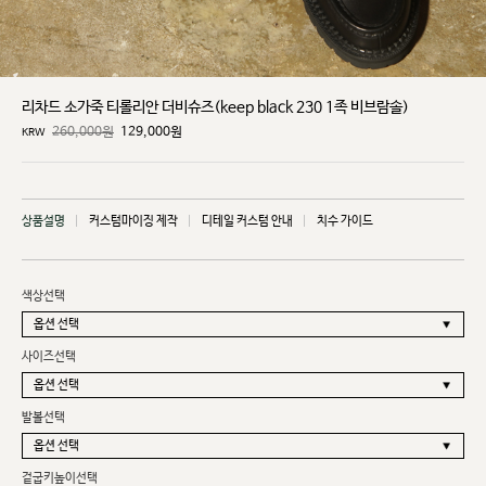
리차드 소가죽 티롤리안 더비슈즈(keep black 230 1족 비브람솔)
260,000원
129,000
원
KRW
상품설명
커스텀마이징 제작
디테일 커스텀 안내
치수 가이드
색상선택
사이즈선택
발볼선택
겉굽키높이선택