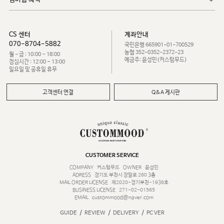
CS 센터
계좌안내
070-8704-5882
국민은행 665901-01-700529
농협 352-0352-2372-23
월 - 금 : 10:00 ~ 18:00
예금주: 윤성민(커스텀무드)
점심시간 : 12:00 ~ 13:00
일요일 및 공휴일 휴무
고객센터 연결
Q&A 게시판
CUSTOMER SERVICE
COMPANY
커스텀무드
OWNER
윤성민
ADRESS
경기도 부천시 장말로 260 3층
MAIL ORDER LICENSE
제2020-경기부천-1936호
BUSINESS LICENSE
271-02-01565
EMAIL
custommood@naver.com
/
/
/
GUIDE
REVIEW
DELIVERY
PC VER