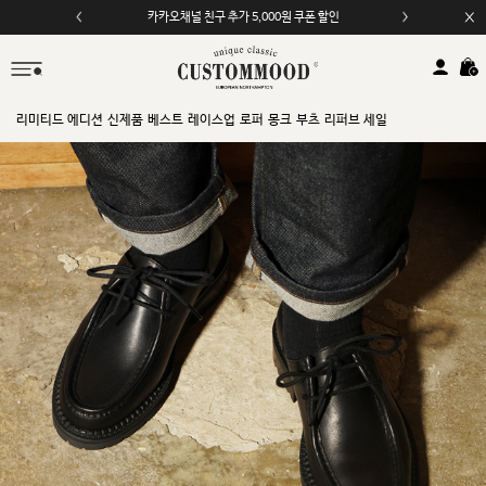
카카오채널 친구 추가 5,000원 쿠폰 할인
리미티드 에디션
신제품
베스트
레이스업
로퍼
몽크
부츠
리퍼브 세일