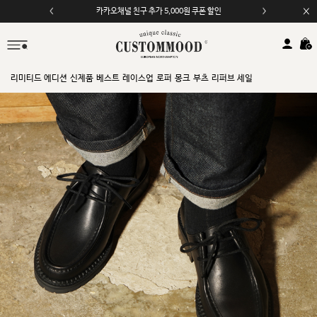
카카오채널 친구 추가 5,000원 쿠폰 할인
리미티드 에디션
신제품
베스트
레이스업
로퍼
몽크
부츠
리퍼브 세일