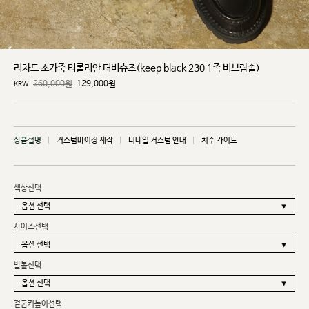
리차드 소가죽 티롤리안 더비슈즈(keep black 230 1족 비브람솔)
260,000원
129,000
원
KRW
상품설명
커스텀마이징 제작
디테일 커스텀 안내
치수 가이드
색상선택
사이즈선택
발볼선택
겉굽키높이선택