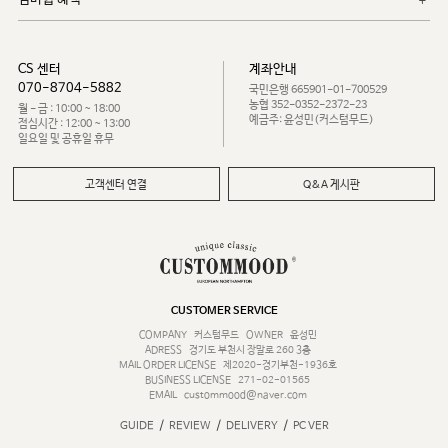
CS 센터
계좌안내
070-8704-5882
국민은행 665901-01-700529
농협 352-0352-2372-23
월 - 금 : 10:00 ~ 18:00
예금주: 윤성민(커스텀무드)
점심시간 : 12:00 ~ 13:00
일요일 및 공휴일 휴무
고객센터 연결
Q&A 게시판
CUSTOMER SERVICE
COMPANY
커스텀무드
OWNER
윤성민
ADRESS
경기도 부천시 장말로 260 3층
MAIL ORDER LICENSE
제2020-경기부천-1936호
BUSINESS LICENSE
271-02-01565
EMAIL
custommood@naver.com
/
/
/
GUIDE
REVIEW
DELIVERY
PC VER