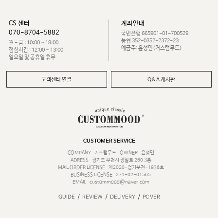
CS 센터
계좌안내
070-8704-5882
국민은행 665901-01-700529
농협 352-0352-2372-23
월 - 금 : 10:00 ~ 18:00
예금주: 윤성민(커스텀무드)
점심시간 : 12:00 ~ 13:00
일요일 및 공휴일 휴무
고객센터 연결
Q&A 게시판
CUSTOMER SERVICE
COMPANY
커스텀무드
OWNER
윤성민
ADRESS
경기도 부천시 장말로 260 3층
MAIL ORDER LICENSE
제2020-경기부천-1936호
BUSINESS LICENSE
271-02-01565
EMAIL
custommood@naver.com
/
/
/
GUIDE
REVIEW
DELIVERY
PC VER