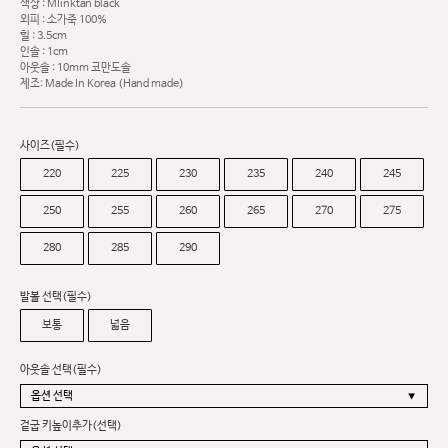
색상 : MIinktan black
외피 : 소가죽 100%
힐 : 3.5cm
인솔 : 1cm
아웃솔 : 10mm 코만도솔
제조: Made In Korea (Hand made)
사이즈(필수)
220
225
230
235
240
245
250
255
260
265
270
275
280
285
290
발볼 선택(필수)
보통
넓음
아웃솔 선택(필수)
겉굽 키높이추가(선택)