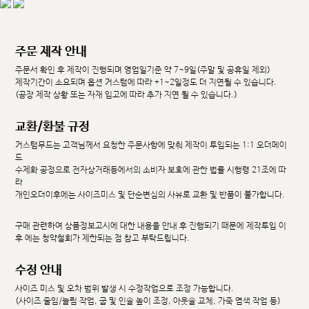
주문 제작 안내
주문서 확인 후 제작이 진행되며 영업일기준 약 7~9일(주말 및 공휴일 제외)
제작기간이 소요되며 옵션 커스텀에 따라 +1~2일정도 더 지연될 수 있습니다.
(공장 제작 상황 또는 자재 입고에 따라 추가 지연 될 수 있습니다.)
교환/환불 규정
커스텀무드는 고객님께서 요청한 주문사항에 맞춰 제작이 투입되는 1:1 오더메이
드
수제화 공정으로 전자상거래등에서의 소비자 보호에 관한 법률 시행령 21조에 따
라
개인오더이후에는 사이즈미스 및 단순변심의 사유로 교환 및 반품이 불가합니다.
구매 관련하여 상품정보고시에 대한 내용을 안내 후 진행되기 때문에 제작투입 이
후 에는 청약철회가 제한되는 점 참고 부탁드립니다.
수정 안내
사이즈 미스 및 오차 범위 발생 시 수정작업으로 조정 가능합니다.
(사이즈 줄임/늘림 작업, 굽 및 인솔 높이 조정, 아웃솔 교체, 가죽 염색 작업 등)