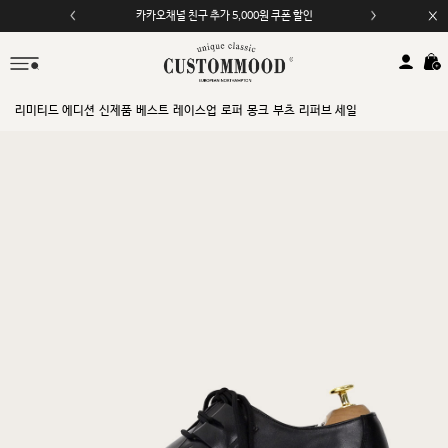
카카오채널 친구 추가 5,000원 쿠폰 할인
리미티드 에디션
신제품
베스트
레이스업
로퍼
몽크
부츠
리퍼브 세일