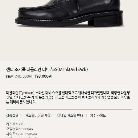
샌디 소가죽 티롤리안 더비슈즈(MIinktan black)
240,000원
198,000
원
KRW
티롤리안(Tyrolean) 스타일 더비 슈즈를 현대적으로 재해석한 디자인입니다. 적정한 라운딩
쉐입, 유니
크한 끈 장식, 볼륨감 있는 러그솔이 조화를 이루며 클래식과 캐주얼을 모두 아우르
는 매력이 돋보입니
다.
상품설명
커스텀마이징 제작
디테일 커스텀 안내
치수 가이드
라스트 : 008
모델번호 : CU8046
사이즈 : 220~290mm