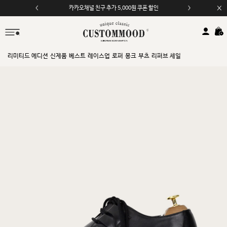
카카오채널 친구 추가 5,000원 쿠폰 할인
모바일 앱 자동 2,000원 할인
리미티드 에디션
신제품
베스트
레이스업
로퍼
몽크
부츠
리퍼브 세일