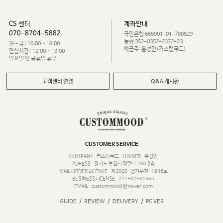
CS 센터
계좌안내
070-8704-5882
국민은행 665901-01-700529
농협 352-0352-2372-23
월 - 금 : 10:00 ~ 18:00
예금주: 윤성민(커스텀무드)
점심시간 : 12:00 ~ 13:00
일요일 및 공휴일 휴무
고객센터 연결
Q&A 게시판
CUSTOMER SERVICE
COMPANY
커스텀무드
OWNER
윤성민
ADRESS
경기도 부천시 장말로 260 3층
MAIL ORDER LICENSE
제2020-경기부천-1936호
BUSINESS LICENSE
271-02-01565
EMAIL
custommood@naver.com
/
/
/
GUIDE
REVIEW
DELIVERY
PC VER