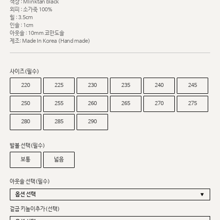
색상 : MIinktan black
외피 : 소가죽 100%
힐 : 3.5cm
인솔 : 1cm
아웃솔 : 10mm 코만도솔
제조: Made In Korea (Hand made)
사이즈(필수)
220
225
230
235
240
245
250
255
260
265
270
275
280
285
290
발볼 선택(필수)
보통
넓음
아웃솔 선택(필수)
겉굽 키높이추가(선택)