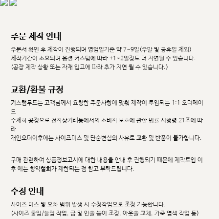
주문 제작 안내
주문서 확인 후 제작이 진행되며 영업일기준 약 7~9일(주말 및 공휴일 제외)
제작기간이 소요되며 옵션 커스텀에 따라 +1~2일정도 더 지연될 수 있습니다.
(공장 제작 상황 또는 자재 입고에 따라 추가 지연 될 수 있습니다.)
교환/환불 규정
커스텀무드는 고객님께서 요청한 주문사항에 맞춰 제작이 투입되는 1:1 오더메이
드
수제화 공정으로 전자상거래등에서의 소비자 보호에 관한 법률 시행령 21조에 따
라
개인오더이후에는 사이즈미스 및 단순변심의 사유로 교환 및 반품이 불가합니다.
구매 관련하여 상품정보고시에 대한 내용을 안내 후 진행되기 때문에 제작투입 이
후 에는 청약철회가 제한되는 점 참고 부탁드립니다.
수정 안내
사이즈 미스 및 오차 범위 발생 시 수정작업으로 조정 가능합니다.
(사이즈 줄임/늘림 작업, 굽 및 인솔 높이 조정, 아웃솔 교체, 가죽 염색 작업 등)