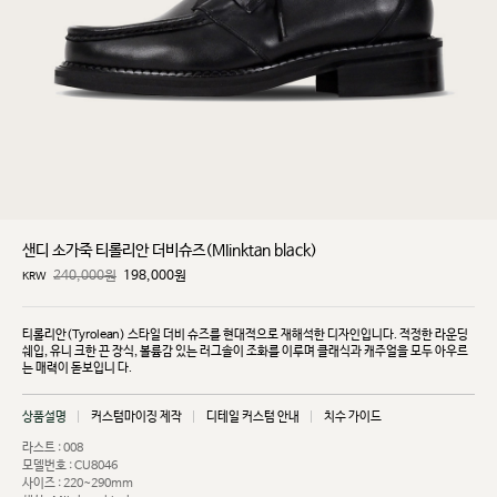
샌디 소가죽 티롤리안 더비슈즈(MIinktan black)
240,000원
198,000
원
KRW
티롤리안(Tyrolean) 스타일 더비 슈즈를 현대적으로 재해석한 디자인입니다. 적정한 라운딩
쉐입, 유니
크한 끈 장식, 볼륨감 있는 러그솔이 조화를 이루며 클래식과 캐주얼을 모두 아우르
는 매력이 돋보입니
다.
상품설명
커스텀마이징 제작
디테일 커스텀 안내
치수 가이드
라스트 : 008
모델번호 : CU8046
사이즈 : 220~290mm