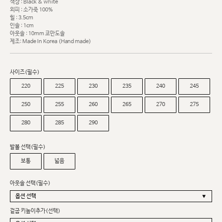
색상 : Black & white
외피 : 소가죽 100%
힐 : 3.5cm
인솔 : 1cm
아웃솔 : 10mm 코만도솔
제조: Made In Korea (Hand made)
사이즈(필수)
220
225
230
235
240
245
250
255
260
265
270
275
280
285
290
발볼 선택(필수)
보통
넓음
아웃솔 선택(필수)
겉굽 키높이추가(선택)