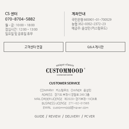
CS 센터
계좌안내
070-8704-5882
국민은행 665901-01-700529
농협 352-0352-2372-23
월 - 금 : 10:00 ~ 18:00
예금주: 윤성민(커스텀무드)
점심시간 : 12:00 ~ 13:00
일요일 및 공휴일 휴무
고객센터 연결
Q&A 게시판
CUSTOMER SERVICE
COMPANY
커스텀무드
OWNER
윤성민
ADRESS
경기도 부천시 장말로 260 3층
MAIL ORDER LICENSE
제2020-경기부천-1936호
BUSINESS LICENSE
271-02-01565
EMAIL
custommood@naver.com
/
/
/
GUIDE
REVIEW
DELIVERY
PC VER