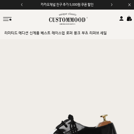
카카오채널 친구 추가 5,000원 쿠폰 할인
리미티드 에디션
신제품
베스트
레이스업
로퍼
몽크
부츠
리퍼브 세일