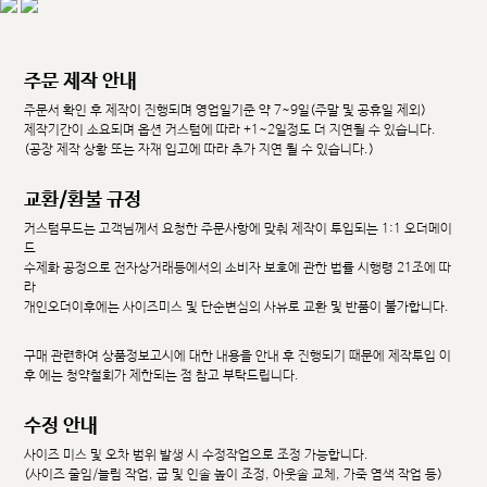
주문 제작 안내
주문서 확인 후 제작이 진행되며 영업일기준 약 7~9일(주말 및 공휴일 제외)
제작기간이 소요되며 옵션 커스텀에 따라 +1~2일정도 더 지연될 수 있습니다.
(공장 제작 상황 또는 자재 입고에 따라 추가 지연 될 수 있습니다.)
교환/환불 규정
커스텀무드는 고객님께서 요청한 주문사항에 맞춰 제작이 투입되는 1:1 오더메이
드
수제화 공정으로 전자상거래등에서의 소비자 보호에 관한 법률 시행령 21조에 따
라
개인오더이후에는 사이즈미스 및 단순변심의 사유로 교환 및 반품이 불가합니다.
구매 관련하여 상품정보고시에 대한 내용을 안내 후 진행되기 때문에 제작투입 이
후 에는 청약철회가 제한되는 점 참고 부탁드립니다.
수정 안내
사이즈 미스 및 오차 범위 발생 시 수정작업으로 조정 가능합니다.
(사이즈 줄임/늘림 작업, 굽 및 인솔 높이 조정, 아웃솔 교체, 가죽 염색 작업 등)