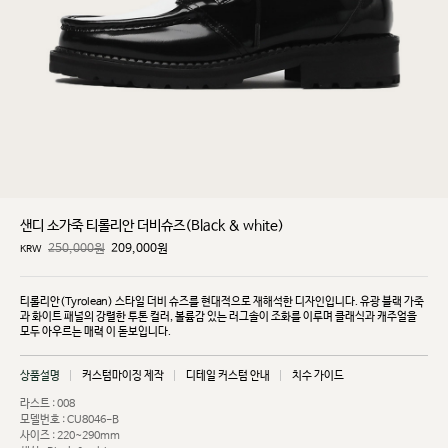
샌디 소가죽 티롤리안 더비슈즈(Black & white)
250,000원
209,000
원
KRW
티롤리안(Tyrolean) 스타일 더비 슈즈를 현대적으로 재해석한 디자인입니다. 유광 블랙 가죽
과 화이트
패널의 강렬한 투톤 컬러, 볼륨감 있는 러그솔이 조화를 이루며 클래식과 캐주얼을
모두 아우르는 매력
이 돋보입니다.
상품설명
커스텀마이징 제작
디테일 커스텀 안내
치수 가이드
라스트 : 008
모델번호 : CU8046-B
사이즈 : 220~290mm