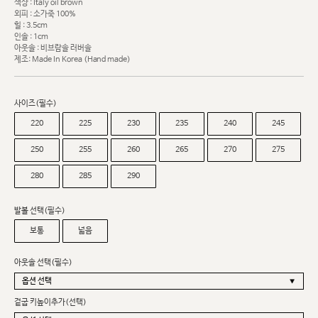
색상 : Italy oil brown
외피 : 소가죽 100%
힐 : 3.5cm
인솔 : 1cm
아웃솔 : 비브람솔 러버솔
제조: Made In Korea (Hand made)
사이즈(필수)
220
225
230
235
240
245
250
255
260
265
270
275
280
285
290
발볼 선택(필수)
보통
넓음
아웃솔 선택(필수)
겉굽 키높이추가(선택)