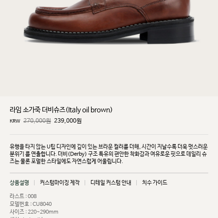
라임 소가죽 더비슈즈(Italy oil brown)
270,000원
239,000
원
KRW
유행을 타지 않는 U팁 디자인에 깊이 있는 브라운 컬러를 더해, 시간이 지날수록 더욱 멋스러운
분위기
를 연출합니다. 더비(Derby) 구조 특유의 편안한 착화감과 여유로운 핏으로 데일리 슈
즈는 물론 포멀한
스타일에도 자연스럽게 어울립니다.
상품설명
커스텀마이징 제작
디테일 커스텀 안내
치수 가이드
라스트 : 008
모델번호 : CU8040
사이즈 : 220~290mm