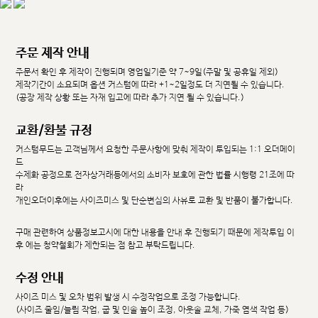
주문 제작 안내
주문서 확인 후 제작이 진행되며 영업일기준 약 7~9일(주말 및 공휴일 제외)
제작기간이 소요되며 옵션 커스텀에 따라 +1~2일정도 더 지연될 수 있습니다.
(공장 제작 상황 또는 자재 입고에 따라 추가 지연 될 수 있습니다.)
교환/환불 규정
커스텀무드는 고객님께서 요청한 주문사항에 맞춰 제작이 투입되는 1:1 오더메이
드
수제화 공정으로 전자상거래등에서의 소비자 보호에 관한 법률 시행령 21조에 따
라
개인오더이후에는 사이즈미스 및 단순변심의 사유로 교환 및 반품이 불가합니다.
구매 관련하여 상품정보고시에 대한 내용을 안내 후 진행되기 때문에 제작투입 이
후 에는 청약철회가 제한되는 점 참고 부탁드립니다.
수정 안내
사이즈 미스 및 오차 범위 발생 시 수정작업으로 조정 가능합니다.
(사이즈 줄임/늘림 작업, 굽 및 인솔 높이 조정, 아웃솔 교체, 가죽 염색 작업 등)