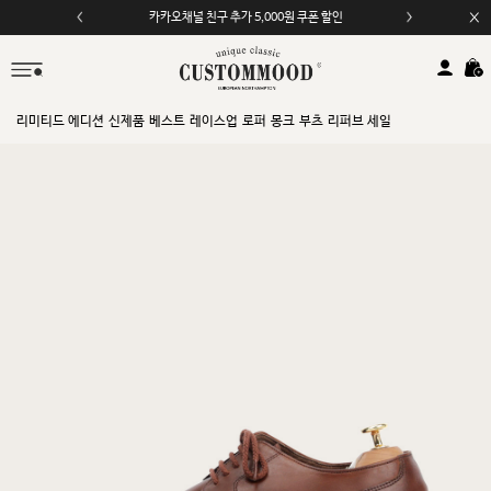
카카오채널 친구 추가 5,000원 쿠폰 할인
리미티드 에디션
신제품
베스트
레이스업
로퍼
몽크
부츠
리퍼브 세일