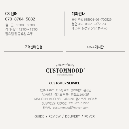
CS 센터
계좌안내
070-8704-5882
국민은행 665901-01-700529
농협 352-0352-2372-23
월 - 금 : 10:00 ~ 18:00
예금주: 윤성민(커스텀무드)
점심시간 : 12:00 ~ 13:00
일요일 및 공휴일 휴무
고객센터 연결
Q&A 게시판
CUSTOMER SERVICE
COMPANY
커스텀무드
OWNER
윤성민
ADRESS
경기도 부천시 장말로 260 3층
MAIL ORDER LICENSE
제2020-경기부천-1936호
BUSINESS LICENSE
271-02-01565
EMAIL
custommood@naver.com
/
/
/
GUIDE
REVIEW
DELIVERY
PC VER