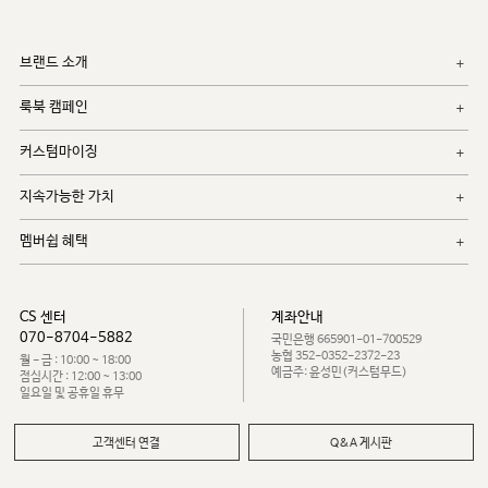
브랜드 소개
룩북 캠페인
커스텀마이징
지속가능한 가치
멤버쉽 혜택
CS 센터
계좌안내
070-8704-5882
국민은행 665901-01-700529
농협 352-0352-2372-23
월 - 금 : 10:00 ~ 18:00
예금주: 윤성민(커스텀무드)
점심시간 : 12:00 ~ 13:00
일요일 및 공휴일 휴무
고객센터 연결
Q&A 게시판