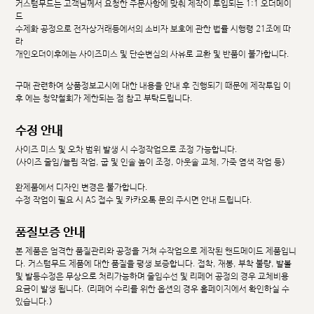
커스텀무드는 고객님께서 요청한 주문사항에 맞춰 제작이 투입되는 1:1 오더메이
드
수제화 공정으로 전자상거래등에서의 소비자 보호에 관한 법률 시행령 21조에 따
라
개인오더이후에는 사이즈미스 및 단순변심의 사유로 교환 및 반품이 불가합니다.
구매 관련하여 상품정보고시에 대한 내용을 안내 후 진행되기 때문에 제작투입 이
후 에는 청약철회가 제한되는 점 참고 부탁드립니다.
수정 안내
사이즈 미스 및 오차 범위 발생 시 수정작업으로 조정 가능합니다.
(사이즈 줄임/늘림 작업, 굽 및 인솔 높이 조정, 아웃솔 교체, 가죽 염색 작업 등)
완제품에서 디자인 변경은 불가합니다.
수정 작업이 필요 시 AS 접수 및 카카오톡 문의 주시면 안내 드립니다.
품질보증 안내
본 제품은 엄격한 품질관리와 공정을 거쳐 수작업으로 제작된 핸드메이드 제품입니
다. 커스텀무드 제품에 대한 품질을 평생 보증합니다. 접착, 재봉, 부착 불량, 발볼
및 발등수정은 무상으로 처리가능하며 줄임수선 및 리페어 공정의 경우 교체비용
요금이 발생 됩니다. (리페어 수리를 위한 옵션의 경우 홈페이지에서 확인하실 수
있습니다.)