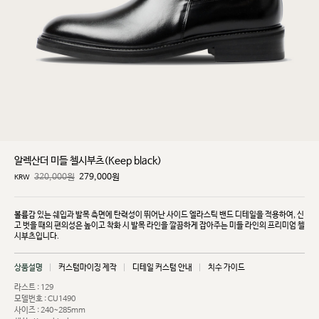
알렉산더 미들 첼시부츠(Keep black)
320,000원
279,000
원
KRW
볼륨감 있는 쉐입과 발목 측면에 탄력성이 뛰어난 사이드 엘라스틱 밴드 디테일을 적용하여, 신
고 벗을
때의 편의성은 높이고 착화 시 발목 라인을 깔끔하게 잡아주는 미들 라인의 프리미엄 첼
시부츠입니다.
상품설명
커스텀마이징 제작
디테일 커스텀 안내
치수 가이드
라스트 : 129
모델번호 : CU1490
사이즈 : 240~285mm