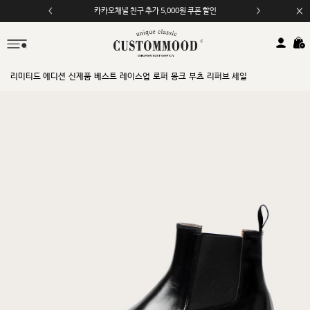
카카오채널 친구 추가 5,000원 쿠폰 할인
리미티드 에디션
신제품
베스트
레이스업
로퍼
몽크
부츠
리퍼브 세일