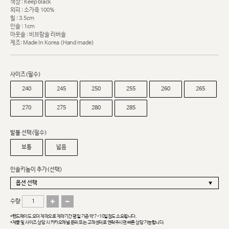
색상 : Keep black
외피 : 소가죽 100%
힐 : 3.5cm
인솔 : 1cm
아웃솔 : 비브람솔 러버솔
제조: Made In Korea (Hand made)
사이즈(필수)
240
245
250
255
260
265
270
275
280
285
발볼 선택(필수)
보통
넓음
인솔키높이 추가(선택)
수량
*핸드메이드 오더 제작으로 제작기간 평일 기준 약 7~10일정도 소요됩니다.
*제품 및 사이즈 상담 시 카카오채널 문의 또는 고객센터로 연락주시면 빠른 상담 가능합니다.