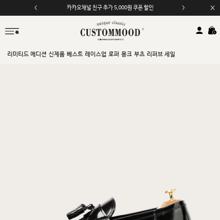
카카오채널 친구 추가 5,000원 쿠폰 할인
모바일 앱 자동 2,000원 할인
리미티드 에디션
신제품
베스트
레이스업
로퍼
몽크
부츠
리퍼브 세일