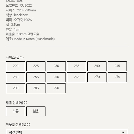
라스트 : 008
모델번호 : CU8022
사이즈 : 220~290mm
색상 : black box
외피 : 소가죽 100%
힐 : 3.5cm
인솔 : 1cm
아웃솔 : 10mm 코만도솔
제조: Made In Korea (Hand made)
사이즈(필수)
220
225
230
235
240
245
250
255
260
265
270
275
280
285
290
발볼 선택(필수)
보통
넓음
아웃솔 선택(필수)