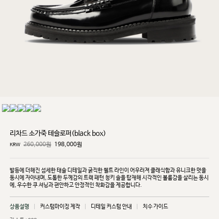
리차드 소가죽 테슬로퍼(black box)
260,000원
198,000
원
KRW
발등에 더해진 섬세한 태슬 디테일과 굵직한 웰트 라인이 어우러져 클래식함과 유니크한 멋을
동시에
자아내며, 도톰한 두께감의 트랙 패턴 청키 솔을 탑재해 시각적인 볼륨감을 살리는 동시
에, 우수한 쿠
셔닝과 편안하고 안정적인 착화감을 제공합니다.
상품설명
커스텀마이징 제작
디테일 커스텀 안내
치수 가이드