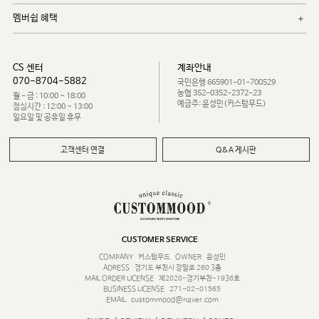
멤버쉽 혜택
CS 센터
계좌안내
070-8704-5882
국민은행 665901-01-700529
농협 352-0352-2372-23
월 - 금 : 10:00 ~ 18:00
예금주: 윤성민(커스텀무드)
점심시간 : 12:00 ~ 13:00
일요일 및 공휴일 휴무
고객센터 연결
Q&A 게시판
CUSTOMER SERVICE
COMPANY
커스텀무드
OWNER
윤성민
ADRESS
경기도 부천시 장말로 260 3층
MAIL ORDER LICENSE
제2020-경기부천-1936호
BUSINESS LICENSE
271-02-01565
EMAIL
custommood@naver.com