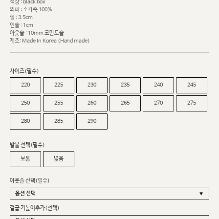
색상 : black box
외피 : 소가죽 100%
힐 : 3.5cm
인솔 : 1cm
아웃솔 : 10mm 코만도솔
제조: Made In Korea (Hand made)
사이즈(필수)
220
225
230
235
240
245
250
255
260
265
270
275
280
285
290
발볼 선택(필수)
보통
넓음
아웃솔 선택(필수)
겉굽 키높이추가(선택)