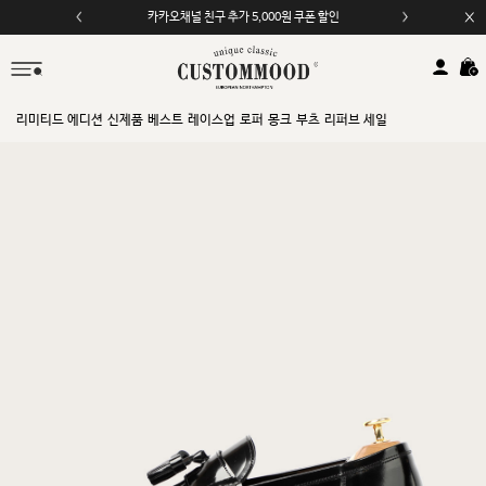
카카오채널 친구 추가 5,000원 쿠폰 할인
모바일 앱 자동 2,000원 할인
리미티드 에디션
신제품
베스트
레이스업
로퍼
몽크
부츠
리퍼브 세일