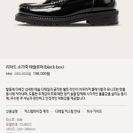
리차드 소가죽 테슬로퍼(black box)
260,000원
198,000
원
KRW
발등에 더해진 섬세한 태슬 디테일과 굵직한 웰트 라인이 어우러져 클래식함과 유니크한 멋을
동시에
자아내며, 도톰한 두께감의 트랙 패턴 청키 솔을 탑재해 시각적인 볼륨감을 살리는 동시
에, 우수한 쿠
셔닝과 편안하고 안정적인 착화감을 제공합니다.
상품설명
커스텀마이징 제작
디테일 커스텀 안내
치수 가이드
라스트 : 008
모델번호 : CU8022
사이즈 : 220~290mm