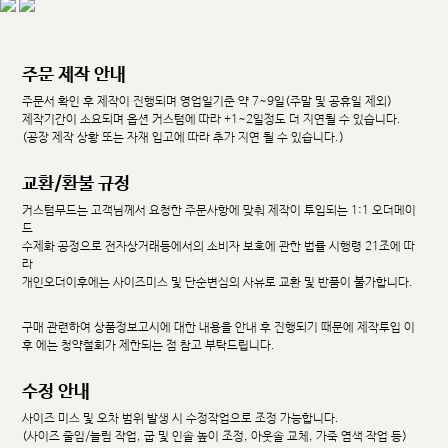
주문 제작 안내
주문서 확인 후 제작이 진행되며 영업일기준 약 7~9일(주말 및 공휴일 제외)
제작기간이 소요되며 옵션 커스텀에 따라 +1~2일정도 더 지연될 수 있습니다.
(공장 제작 상황 또는 자재 입고에 따라 추가 지연 될 수 있습니다.)
교환/환불 규정
커스텀무드는 고객님께서 요청한 주문사항에 맞춰 제작이 투입되는 1:1 오더메이
드
수제화 공정으로 전자상거래등에서의 소비자 보호에 관한 법률 시행령 21조에 따
라
개인오더이후에는 사이즈미스 및 단순변심의 사유로 교환 및 반품이 불가합니다.
구매 관련하여 상품정보고시에 대한 내용을 안내 후 진행되기 때문에 제작투입 이
후 에는 청약철회가 제한되는 점 참고 부탁드립니다.
수정 안내
사이즈 미스 및 오차 범위 발생 시 수정작업으로 조정 가능합니다.
(사이즈 줄임/늘림 작업, 굽 및 인솔 높이 조정, 아웃솔 교체, 가죽 염색 작업 등)