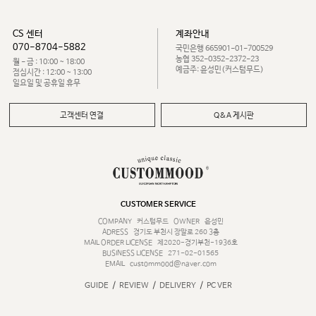
CS 센터
계좌안내
070-8704-5882
국민은행 665901-01-700529
농협 352-0352-2372-23
월 - 금 : 10:00 ~ 18:00
예금주: 윤성민(커스텀무드)
점심시간 : 12:00 ~ 13:00
일요일 및 공휴일 휴무
고객센터 연결
Q&A 게시판
CUSTOMER SERVICE
COMPANY
커스텀무드
OWNER
윤성민
ADRESS
경기도 부천시 장말로 260 3층
MAIL ORDER LICENSE
제2020-경기부천-1936호
BUSINESS LICENSE
271-02-01565
EMAIL
custommood@naver.com
/
/
/
GUIDE
REVIEW
DELIVERY
PC VER