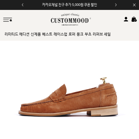
카카오채널 친구 추가 5,000원 쿠폰 할인
리미티드 에디션
신제품
베스트
레이스업
로퍼
몽크
부츠
리퍼브 세일