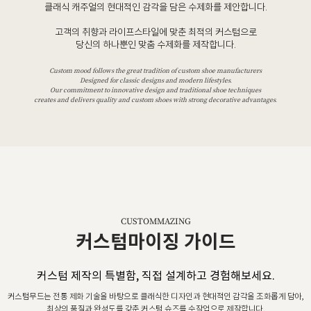
클래식 캐주얼의 현대적인 감각을 담은 수제화를 제안합니다.
고객의 취향과 라이프스타일에 맞춘 최적의 커스텀으로
당신의 하나뿐인 맞춤 수제화를 제작합니다.
Custom mood follows the great tradition of custom shoe manufacturers
Designed for classic designs and modern lifestyles.
Our commitment to innovative design and traditional shoe techniques
creates and delivers quality and custom shoes with strong decorative advantages.
CUSTOMMAZING
커스텀마이징 가이드
커스텀 제작의 특별함, 직접 설계하고 경험해보세요.
커스텀무드는 전통 제화 기술을 바탕으로 클래식한 디자인과 현대적인 감각을 조화롭게 담아,
최상의 품질과 완성도를 갖춘 커스텀 슈즈를 수작업으로 제작합니다.