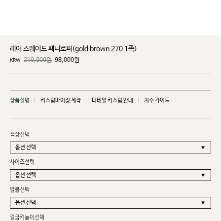
레어 스웨이드 페니로퍼(gold brown 270 1족)
210,000원
98,000
원
KRW
상품설명
커스텀마이징 제작
디테일 커스텀 안내
치수 가이드
색상선택
사이즈선택
발볼선택
겉굽키높이선택