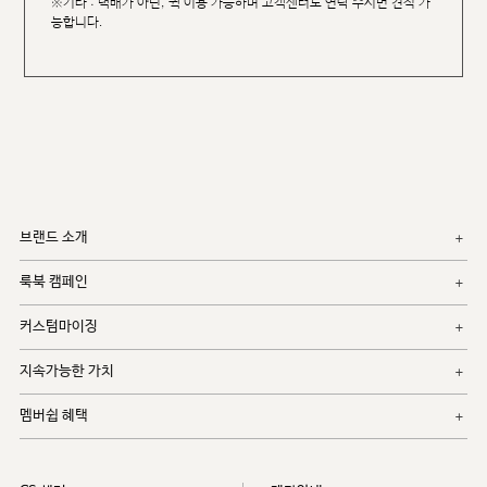
※기타 : 택배가 아닌, 퀵 이용 가능하며 고객센터로 연락 주시면 견적 가
능합니다.
브랜드 소개
룩북 캠페인
커스텀마이징
지속가능한 가치
멤버쉽 혜택