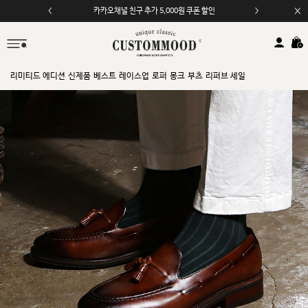
카카오채널 친구 추가 5,000원 쿠폰 할인
모바일 앱 자동 2,000원 할인
리미티드 에디션
신제품
베스트
레이스업
로퍼
몽크
부츠
리퍼브 세일