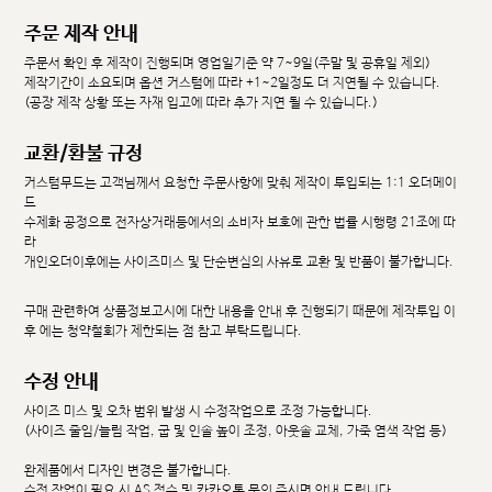
주문 제작 안내
주문서 확인 후 제작이 진행되며 영업일기준 약 7~9일(주말 및 공휴일 제외)
제작기간이 소요되며 옵션 커스텀에 따라 +1~2일정도 더 지연될 수 있습니다.
(공장 제작 상황 또는 자재 입고에 따라 추가 지연 될 수 있습니다.)
교환/환불 규정
커스텀무드는 고객님께서 요청한 주문사항에 맞춰 제작이 투입되는 1:1 오더메이
드
수제화 공정으로 전자상거래등에서의 소비자 보호에 관한 법률 시행령 21조에 따
라
개인오더이후에는 사이즈미스 및 단순변심의 사유로 교환 및 반품이 불가합니다.
구매 관련하여 상품정보고시에 대한 내용을 안내 후 진행되기 때문에 제작투입 이
후 에는 청약철회가 제한되는 점 참고 부탁드립니다.
수정 안내
사이즈 미스 및 오차 범위 발생 시 수정작업으로 조정 가능합니다.
(사이즈 줄임/늘림 작업, 굽 및 인솔 높이 조정, 아웃솔 교체, 가죽 염색 작업 등)
완제품에서 디자인 변경은 불가합니다.
수정 작업이 필요 시 AS 접수 및 카카오톡 문의 주시면 안내 드립니다.