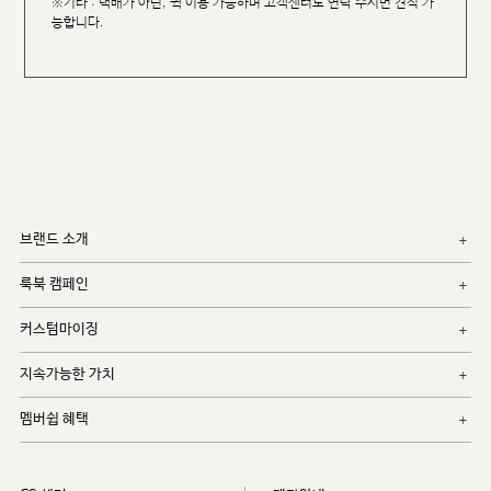
※기타 : 택배가 아닌, 퀵 이용 가능하며 고객센터로 연락 주시면 견적 가
능합니다.
브랜드 소개
룩북 캠페인
커스텀마이징
지속가능한 가치
멤버쉽 혜택