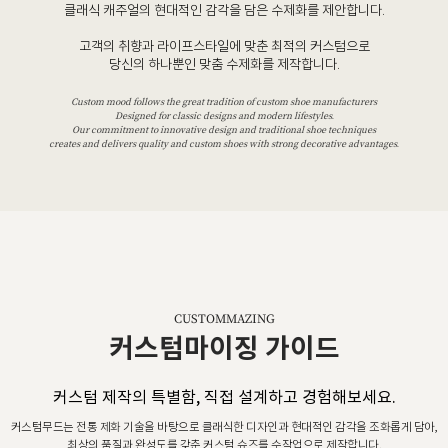
클래식 캐주얼의 현대적인 감각을 담은 수제화를 제안합니다.
고객의 취향과 라이프스타일에 맞춘 최적의 커스텀으로
당신의 하나뿐인 맞춤 수제화를 제작합니다.
Custom mood follows the great tradition of custom shoe manufacturers
Designed for classic designs and modern lifestyles.
Our commitment to innovative design and traditional shoe techniques
creates and delivers quality and custom shoes with strong decorative advantages.
CUSTOMMAZING
커스텀마이징 가이드
커스텀 제작의 특별함, 직접 설계하고 경험해보세요.
커스텀무드는 전통 제화 기술을 바탕으로 클래식한 디자인과 현대적인 감각을 조화롭게 담아,
최상의 품질과 완성도를 갖춘 커스텀 슈즈를 수작업으로 제작합니다.