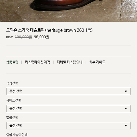
크림슨 소가죽 테슬로퍼(heritage brown 260 1족)
190,000원
98,000
원
KRW
상품설명
커스텀마이징 제작
디테일 커스텀 안내
치수 가이드
색상선택
사이즈선택
발볼선택
겉굽키높이선택