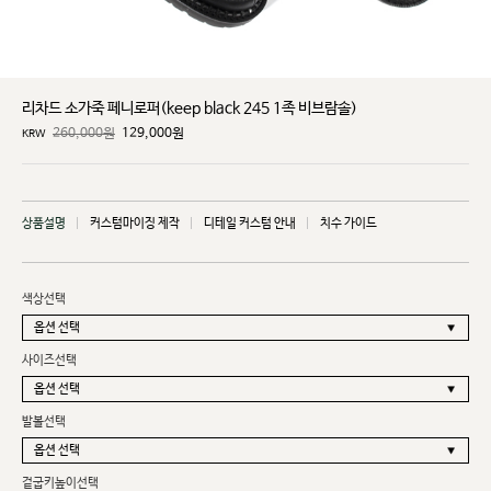
리차드 소가죽 페니로퍼(keep black 245 1족 비브람솔)
260,000원
129,000
원
KRW
상품설명
커스텀마이징 제작
디테일 커스텀 안내
치수 가이드
색상선택
사이즈선택
발볼선택
겉굽키높이선택