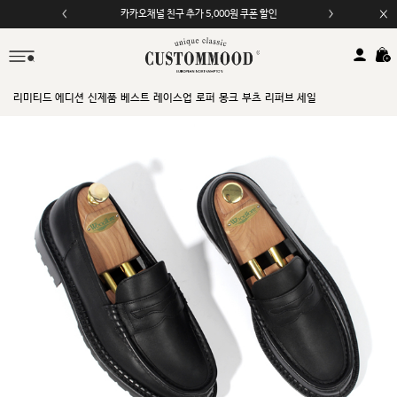
카카오채널 친구 추가 5,000원 쿠폰 할인
리미티드 에디션
신제품
베스트
레이스업
로퍼
몽크
부츠
리퍼브 세일