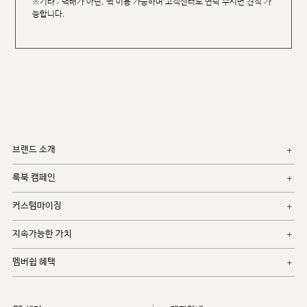
※기타 : 택배가 아닌, 퀵 이용 가능하며 고객센터로 연락 주시면 견적 가
능합니다.
브랜드 소개
룩북 캠페인
커스텀마이징
지속가능한 가치
멤버쉽 혜택