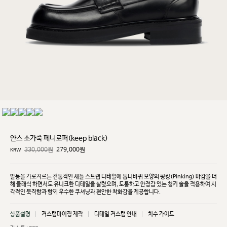
얀스 소가죽 페니로퍼(keep black)
330,000원
279,000
원
KRW
발등을 가로지르는 전통적인 새들 스트랩 디테일에 톱니바퀴 모양의 핑킹(Pinking) 마감을 더
해 클래식
하면서도 유니크한 디테일을 살렸으며, 도톰하고 안정감 있는 청키 솔을 적용하여 시
각적인 묵직함과
함께 우수한 쿠셔닝과 편안한 착화감을 제공합니다.
상품설명
커스텀마이징 제작
디테일 커스텀 안내
치수 가이드