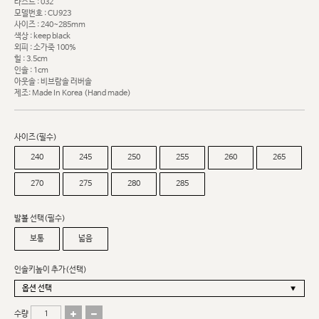
라스트 : 032
모델번호 : CU923
사이즈 : 240~285mm
색상 : keep black
외피 : 소가죽 100%
힐 : 3.5cm
인솔 : 1cm
아웃솔 : 비브람솔 러버솔
제조: Made In Korea (Hand made)
사이즈(필수)
240
245
250
255
260
265
270
275
280
285
발볼 선택(필수)
보통
넓음
인솔키높이 추가(선택)
수량