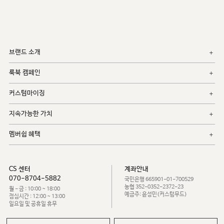
브랜드 소개
룩북 캠페인
커스텀마이징
지속가능한 가치
멤버쉽 혜택
CS 센터
계좌안내
070-8704-5882
국민은행 665901-01-700529
농협 352-0352-2372-23
월 - 금 : 10:00 ~ 18:00
예금주: 윤성민(커스텀무드)
점심시간 : 12:00 ~ 13:00
일요일 및 공휴일 휴무