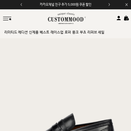
카카오채널 친구 추가 5,000원 쿠폰 할인
리미티드 에디션
신제품
베스트
레이스업
로퍼
몽크
부츠
리퍼브 세일