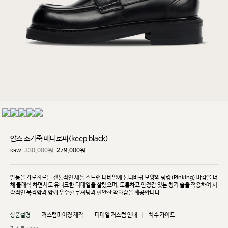
얀스 소가죽 페니로퍼(keep black)
330,000원
279,000
원
KRW
발등을 가로지르는 전통적인 새들 스트랩 디테일에 톱니바퀴 모양의 핑킹(Pinking) 마감을 더
해 클래식
하면서도 유니크한 디테일을 살렸으며, 도톰하고 안정감 있는 청키 솔을 적용하여 시
각적인 묵직함과
함께 우수한 쿠셔닝과 편안한 착화감을 제공합니다.
상품설명
커스텀마이징 제작
디테일 커스텀 안내
치수 가이드