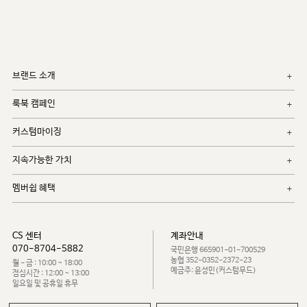
브랜드 소개
룩북 캠페인
커스텀마이징
지속가능한 가치
멤버쉽 혜택
CS 센터
계좌안내
070-8704-5882
국민은행 665901-01-700529
농협 352-0352-2372-23
월 - 금 : 10:00 ~ 18:00
예금주: 윤성민(커스텀무드)
점심시간 : 12:00 ~ 13:00
일요일 및 공휴일 휴무