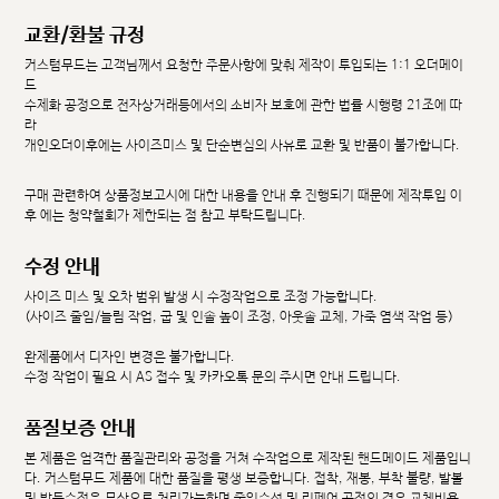
교환/환불 규정
커스텀무드는 고객님께서 요청한 주문사항에 맞춰 제작이 투입되는 1:1 오더메이
드
수제화 공정으로 전자상거래등에서의 소비자 보호에 관한 법률 시행령 21조에 따
라
개인오더이후에는 사이즈미스 및 단순변심의 사유로 교환 및 반품이 불가합니다.
구매 관련하여 상품정보고시에 대한 내용을 안내 후 진행되기 때문에 제작투입 이
후 에는 청약철회가 제한되는 점 참고 부탁드립니다.
수정 안내
사이즈 미스 및 오차 범위 발생 시 수정작업으로 조정 가능합니다.
(사이즈 줄임/늘림 작업, 굽 및 인솔 높이 조정, 아웃솔 교체, 가죽 염색 작업 등)
완제품에서 디자인 변경은 불가합니다.
수정 작업이 필요 시 AS 접수 및 카카오톡 문의 주시면 안내 드립니다.
품질보증 안내
본 제품은 엄격한 품질관리와 공정을 거쳐 수작업으로 제작된 핸드메이드 제품입니
다. 커스텀무드 제품에 대한 품질을 평생 보증합니다. 접착, 재봉, 부착 불량, 발볼
및 발등수정은 무상으로 처리가능하며 줄임수선 및 리페어 공정의 경우 교체비용