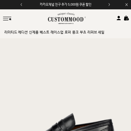
카카오채널 친구 추가 5,000원 쿠폰 할인
리미티드 에디션
신제품
베스트
레이스업
로퍼
몽크
부츠
리퍼브 세일