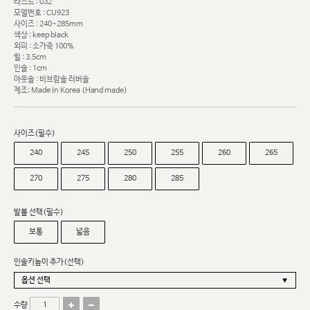
라스트 : 032
모델번호 : CU923
사이즈 : 240~285mm
색상 : keep black
외피 : 소가죽 100%
힐 : 3.5cm
인솔 : 1cm
아웃솔 : 비브람솔 러버솔
제조: Made In Korea (Hand made)
사이즈(필수)
240
245
250
255
260
265
270
275
280
285
발볼 선택(필수)
보통
넓음
인솔키높이 추가(선택)
수량