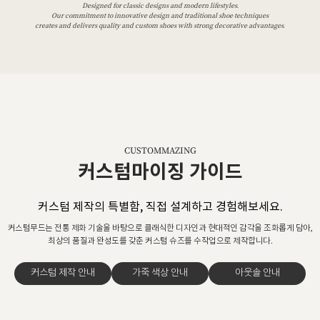
Designed for classic designs and modern lifestyles.
Our commitment to innovative design and traditional shoe techniques
creates and delivers quality and custom shoes with strong decorative advantages.
CUSTOMMAZING
커스텀마이징 가이드
커스텀 제작의 특별함, 직접 설계하고 경험해보세요.
커스텀무드는 전통 제화 기술을 바탕으로 클래식한 디자인과 현대적인 감각을 조화롭게 담아,
최상의 품질과 완성도를 갖춘 커스텀 슈즈를 수작업으로 제작합니다.
커스텀 제작 안내
가죽 색상 안내
아웃솔 안내