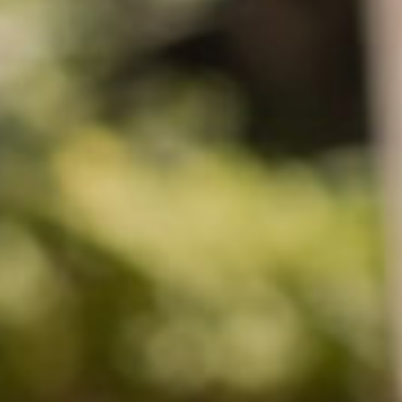
커스텀무드
카카오톡 24시간 문의
sat,sun,holiday off