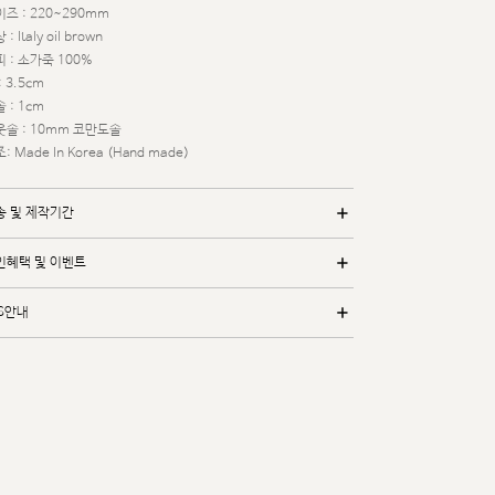
즈 : 220~290mm
 : Italy oil brown
 : 소가죽 100%
: 3.5cm
 : 1cm
웃솔 : 10mm 코만도솔
: Made In Korea (Hand made)
송 및 제작기간
인혜택 및 이벤트
/S안내