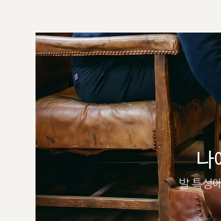
나
발 특성에