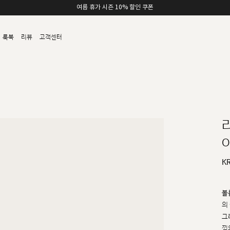
여름 휴가 시즌 10% 할인 쿠폰
룩북
리뷰
고객센터
o
K
볼
의
그
낌