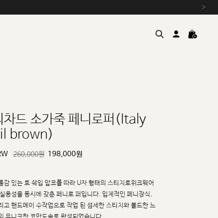
›
리차드 소가죽 페니로퍼(Italy
il brown)
여름을 위한 특별한 혜택, 10% 
원부자재 상승에 따른 가격 조
RW
198,000
원
260,000원
설 연휴 배송 안내 및 쿠폰 혜택
추석 연휴 최대 10% 할인 쿠
륨감 있는 토 쉐입 앞코를 따라 U자 형태의 스티치로위크웨어
 실용성을 동시에 갖춘 페니로
퍼입니다. 입체적인 페니장식,
리고 핸드메이 수작업으로 작업 된 섬세한 스티치와 볼드한 느
의 유니크한 코만도솔로 완성되었습니다.