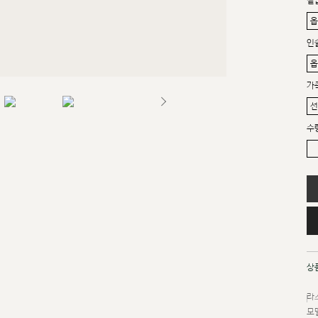
겉
인
가
수
상
라스
모델