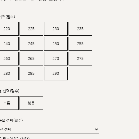
커스텀무드
카카오톡 24시간 문의
이즈(필수)
220
225
230
235
240
245
250
255
260
265
270
275
280
285
290
볼 선택(필수)
보통
넓음
웃솔 선택(필수)
sat,sun,holiday off