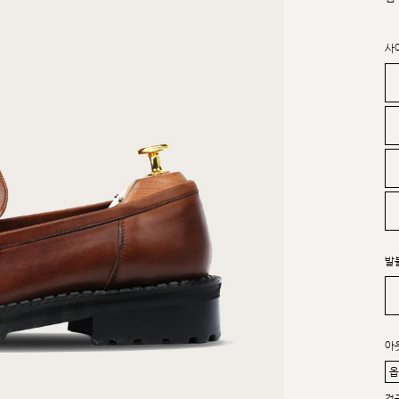
사
발
아