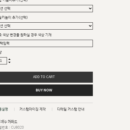
굽 키높이추가(선택)
솔키높이 추가(선택)
죽 색상 변경을 원하실 경우 색상 기재
량
ADD TO CART
BUY NOW
품설명
커스텀마이징 제작
디테일 커스텀 안내
트 : 008
치수 가이드
번호 : CU8020