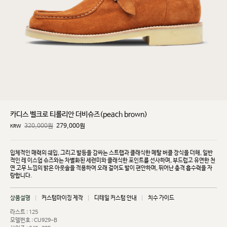
카디스 벨크로 티롤리안 더비슈즈(peach brown)
320,000원
279,000
원
KRW
입체적인 매력의 쉐입, 그리고 발등을 감싸는 스트랩과 클래식한 메탈 버클 장식을 더해, 일반
적인 레
이스업 슈즈와는 차별화된 세련미와 클래식한 포인트를 선사하며, 부드럽고 유연한 천
연 고무 느낌의
밝은 아웃솔을 적용하여 오래 걸어도 발이 편안하며, 뛰어난 충격 흡수력을 자
랑합니다.
상품설명
커스텀마이징 제작
디테일 커스텀 안내
치수 가이드
라스트 : 125
모델번호 : CU929-B