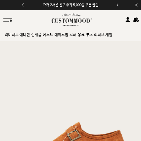
카카오채널 친구 추가 5,000원 쿠폰 할인
모바일 앱 자동 2,000원 할인
리미티드 에디션
신제품
베스트
레이스업
로퍼
몽크
부츠
리퍼브 세일