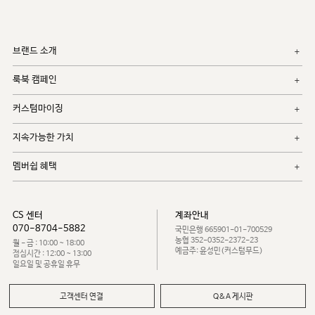
브랜드 소개
룩북 캠페인
커스텀마이징
지속가능한 가치
멤버쉽 혜택
CS 센터
계좌안내
070-8704-5882
국민은행 665901-01-700529
농협 352-0352-2372-23
월 - 금 : 10:00 ~ 18:00
예금주: 윤성민(커스텀무드)
점심시간 : 12:00 ~ 13:00
일요일 및 공휴일 휴무
고객센터 연결
Q&A 게시판