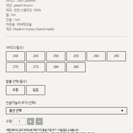
사이즈 : 240~285mm
색상 : peach brown
외피 : 천연 스웨이드 100%
힐 : 3m
인솔 : 1cm
아웃솔 : 리버테크솔
제조: Made In Korea (Hand made)
사이즈(필수)
240
245
250
255
260
265
270
275
280
285
발볼 선택(필수)
보통
넓음
인솔키높이 추가(선택)
수량
*핸드메이드 오더 제작으로 제작기간 평일 기준 약 7~10일정도 소요됩니다.