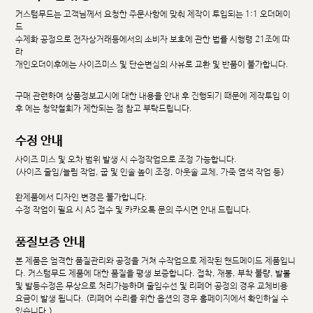
커스텀무드는 고객님께서 요청한 주문사항에 맞춰 제작이 투입되는 1:1 오더메이
드
수제화 공정으로 전자상거래등에서의 소비자 보호에 관한 법률 시행령 21조에 따
라
개인오더이후에는 사이즈미스 및 단순변심의 사유로 교환 및 반품이 불가합니다.
구매 관련하여 상품정보고시에 대한 내용을 안내 후 진행되기 때문에 제작투입 이
후 에는 청약철회가 제한되는 점 참고 부탁드립니다.
수정 안내
사이즈 미스 및 오차 범위 발생 시 수정작업으로 조정 가능합니다.
(사이즈 줄임/늘림 작업, 굽 및 인솔 높이 조정, 아웃솔 교체, 가죽 염색 작업 등)
완제품에서 디자인 변경은 불가합니다.
수정 작업이 필요 시 AS 접수 및 카카오톡 문의 주시면 안내 드립니다.
품질보증 안내
본 제품은 엄격한 품질관리와 공정을 거쳐 수작업으로 제작된 핸드메이드 제품입니
다. 커스텀무드 제품에 대한 품질을 평생 보증합니다. 접착, 재봉, 부착 불량, 발볼
및 발등수정은 무상으로 처리가능하며 줄임수선 및 리페어 공정의 경우 교체비용
요금이 발생 됩니다. (리페어 수리를 위한 옵션의 경우 홈페이지에서 확인하실 수
있습니다.)