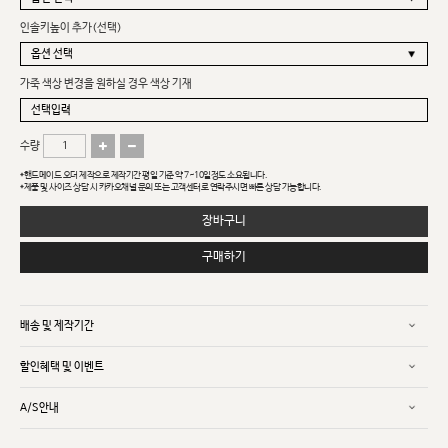
인솔키높이 추가(선택)
가죽 색상 변경을 원하실 경우 색상 기재
수량
*핸드메이드 오더 제작으로 제작기간 평일 기준 약 7~10일정도 소요됩니다.
*제품 및 사이즈 상담 시 카카오채널 문의 또는 고객센터로 연락주시면 빠른 상담 가능합니다.
장바구니
구매하기
배송 및 제작기간
할인혜택 및 이벤트
A/S안내