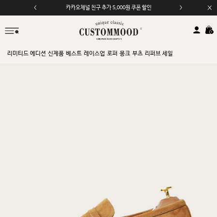
카카오채널 친구 추가 5,000원 쿠폰 할인
리미티드 에디션
신제품
베스트
레이스업
로퍼
몽크
부츠
리퍼브 세일