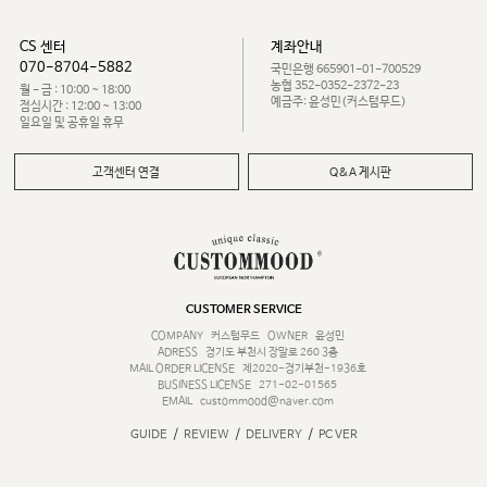
CS 센터
계좌안내
070-8704-5882
국민은행 665901-01-700529
농협 352-0352-2372-23
월 - 금 : 10:00 ~ 18:00
예금주: 윤성민(커스텀무드)
점심시간 : 12:00 ~ 13:00
일요일 및 공휴일 휴무
고객센터 연결
Q&A 게시판
CUSTOMER SERVICE
COMPANY
커스텀무드
OWNER
윤성민
ADRESS
경기도 부천시 장말로 260 3층
MAIL ORDER LICENSE
제2020-경기부천-1936호
BUSINESS LICENSE
271-02-01565
EMAIL
custommood@naver.com
/
/
/
GUIDE
REVIEW
DELIVERY
PC VER