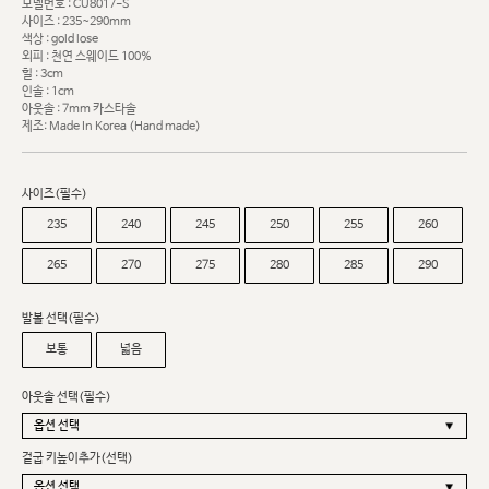
모델번호 : CU8017-S
사이즈 : 235~290mm
색상 : gold lose
외피 : 천연 스웨이드 100%
힐 : 3cm
인솔 : 1cm
아웃솔 : 7mm 카스타솔
제조: Made In Korea (Hand made)
사이즈(필수)
235
240
245
250
255
260
265
270
275
280
285
290
발볼 선택(필수)
보통
넓음
아웃솔 선택(필수)
겉굽 키높이추가(선택)