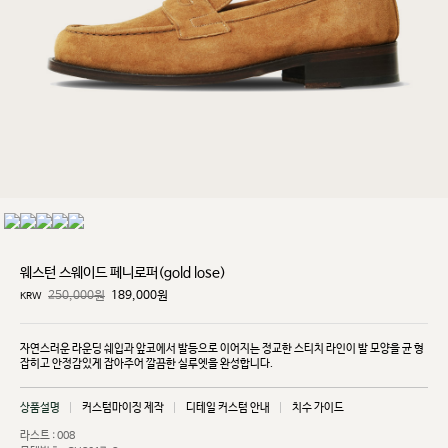
웨스턴 스웨이드 페니로퍼(gold lose)
250,000원
189,000
원
KRW
자연스러운 라운딩 쉐입과 앞코에서 발등으로 이어지는 정교한 스티치 라인이 발 모양을 균
형
잡히고
안정감있게 잡아주어 깔끔한 실루엣을 완성합니다.
상품설명
커스텀마이징 제작
디테일 커스텀 안내
치수 가이드
라스트 : 008