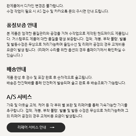
완제품에서 디자인 변경은 불가합니다.
수정 작업이 필요 시 AS 접수 및 카카오톡 문의 주시면 안내 드립니다.
품질보증 안내
본 제품은 엄격한 품질관리와 공정을 거쳐 수작업으로 제작된 핸드메이드 제품입니
다. 커스텀무드 제품에 대한 품질을 평생 보증합니다. 접착, 재봉, 부착 불량, 발볼
및 발등수정은 무상으로 처리가능하며 줄임수선 및 리페어 공정의 경우 교체비용
요금이 발생 됩니다. (리페어 수리를 위한 옵션의 경우 홈페이지에서 확인하실 수
있습니다.)
배송안내
제품 완성 후 검수 및 포장 완료 후 순차적으로 출고됩니다.
배송은 한진택배를 통해 안전하게 발송되며 출고 완료 후 배송조회가 가능합니다.
A/S 서비스
가죽 및 아웃솔 교체, 케어 등 각 부위 별 보완 및 리페어를 통해 지속가능한 가치를
추구합니다. 접착, 재봉, 부착 불량, 발볼 및 발등 수정은 무상으로 처리가능하며 그
외 리페어 공정의 경우 교체비용 요금이 발생됩니다.
→
리페어 서비스 안내