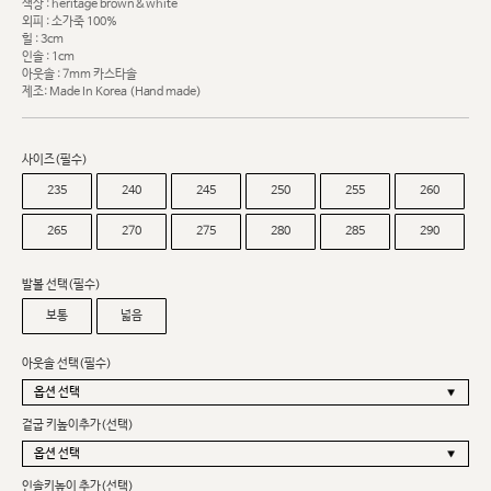
색상 : heritage brown&white
외피 : 소가죽 100%
힐 : 3cm
인솔 : 1cm
아웃솔 : 7mm 카스타솔
제조: Made In Korea (Hand made)
사이즈(필수)
235
240
245
250
255
260
265
270
275
280
285
290
발볼 선택(필수)
보통
넓음
아웃솔 선택(필수)
겉굽 키높이추가(선택)
인솔키높이 추가(선택)