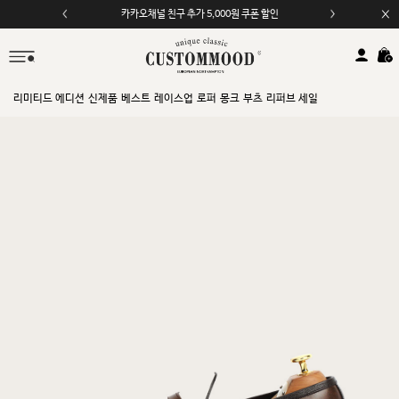
카카오채널 친구 추가 5,000원 쿠폰 할인
리미티드 에디션
신제품
베스트
레이스업
로퍼
몽크
부츠
리퍼브 세일