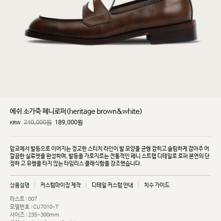
에쉬 소가죽 페니로퍼(heritage brown&white)
240,000원
189,000
원
KRW
앞코에서 발등으로 이어지는 정교한 스티치 라인이 발 모양을 균형 잡히고 슬림하게 잡아주
어
깔끔한
실루엣을 완성하며, 발등을 가로지르는 전통적인 페니 스트랩 디테일로 로퍼 본연의 단
정하
고 유행을
타지 않는 타임리스 클래식함을 강조했습니다.
상품설명
커스텀마이징 제작
디테일 커스텀 안내
치수 가이드
라스트 : 007
모델번호 : CU7010-T
사이즈 : 235~300mm