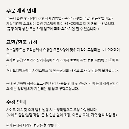
주문 제작 안내
주문서 확인 후 제작이 진행되며 영업일기준 약 7~9일(주말 및 공휴일 제외)
제작기간이 소요되며 옵션 커스텀에 따라 +1~2일정도 더 지연될 수 있습니다.
(공장 제작 상황 또는 자재 입고에 따라 추가 지연 될 수 있습니다.)
교환/환불 규정
커스텀무드는 고객님께서 요청한 주문사항에 맞춰 제작이 투입되는 1:1 오더메이
드
수제화 공정으로 전자상거래등에서의 소비자 보호에 관한 법률 시행령 21조에 따
라
개인오더이후에는 사이즈미스 및 단순변심의 사유로 교환 및 반품이 불가합니다.
구매 관련하여 상품정보고시에 대한 내용을 안내 후 진행되기 때문에 제작투입 이
후 에는 청약철회가 제한되는 점 참고 부탁드립니다.
수정 안내
사이즈 미스 및 오차 범위 발생 시 수정작업으로 조정 가능합니다.
(사이즈 줄임/늘림 작업, 굽 및 인솔 높이 조정, 아웃솔 교체, 가죽 염색 작업 등)
완제품에서 디자인 변경은 불가합니다.