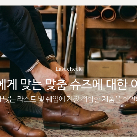
Last check
에게 맞는 맞춤 슈즈에 대한 
 맞는 라스트 및 쉐입에 가장 적합한 제품을 확