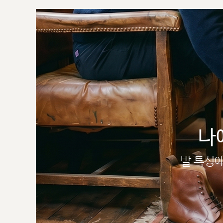
나
발 특성에