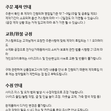
주문 제작 안내
주문서 확인 후 제작이 진행되며 영업일기준 약 7~9일(주말 및 공휴일 제외)
제작기간이 소요되며 옵션 커스텀에 따라 +1~2일정도 더 지연될 수 있습니다.
(공장 제작 상황 또는 자재 입고에 따라 추가 지연 될 수 있습니다.)
교환/환불 규정
커스텀무드는 고객님께서 요청한 주문사항에 맞춰 제작이 투입되는 1:1 오더메이
드
수제화 공정으로 전자상거래등에서의 소비자 보호에 관한 법률 시행령 21조에 따
라
개인오더이후에는 사이즈미스 및 단순변심의 사유로 교환 및 반품이 불가합니다.
구매 관련하여 상품정보고시에 대한 내용을 안내 후 진행되기 때문에 제작투입 이
후 에는 청약철회가 제한되는 점 참고 부탁드립니다.
수정 안내
사이즈 미스 및 오차 범위 발생 시 수정작업으로 조정 가능합니다.
(사이즈 줄임/늘림 작업, 굽 및 인솔 높이 조정, 아웃솔 교체, 가죽 염색 작업 등)
완제품에서 디자인 변경은 불가합니다.
수정 작업이 필요 시 AS 접수 및 카카오톡 문의 주시면 안내 드립니다.