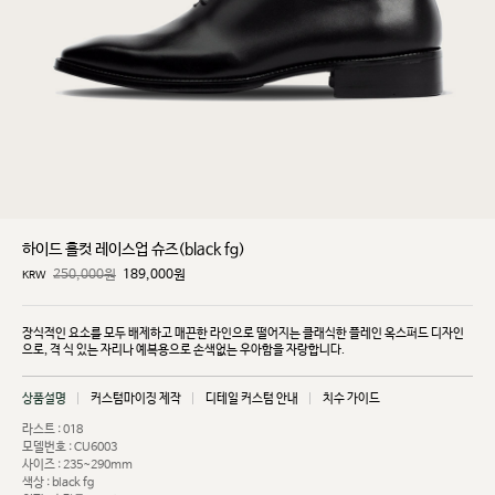
하이드 홀컷 레이스업 슈즈(black fg)
250,000원
189,000
원
KRW
장식적인 요소를 모두 배제하고 매끈한 라인으로 떨어지는 클래식한 플레인 옥스퍼드 디자인
으로, 격
식 있는 자리나 예복용으로 손색없는 우아함을 자랑합니다.
상품설명
커스텀마이징 제작
디테일 커스텀 안내
치수 가이드
라스트 : 018
모델번호 : CU6003
사이즈 : 235~290mm
색상 : black fg