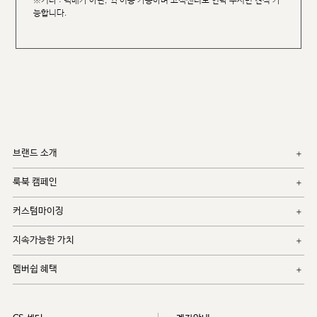
※기타 : 택배가 아닌, 퀵 이용 가능하며 고객센터로 연락 주시면 견적 가
능합니다.
브랜드 소개
룩북 캠페인
커스텀마이징
지속가능한 가치
멤버쉽 혜택