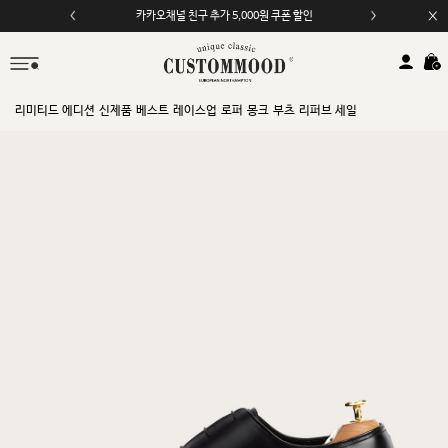
카카오채널 친구 추가 5,000원 쿠폰 할인
리미티드 에디션
신제품
베스트
레이스업
로퍼
몽크
부츠
리퍼브 세일