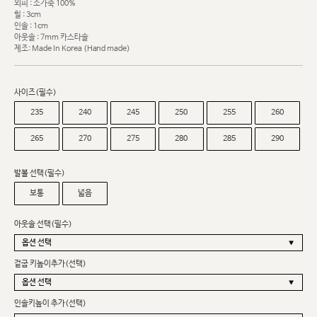
외피 : 소가죽 100%
힐 : 3cm
인솔 : 1cm
아웃솔 : 7mm 카스타솔
제조: Made In Korea (Hand made)
사이즈(필수)
235
240
245
250
255
260
265
270
275
280
285
290
발볼 선택(필수)
보통
넓음
아웃솔 선택(필수)
겉굽 키높이추가(선택)
인솔키높이 추가(선택)