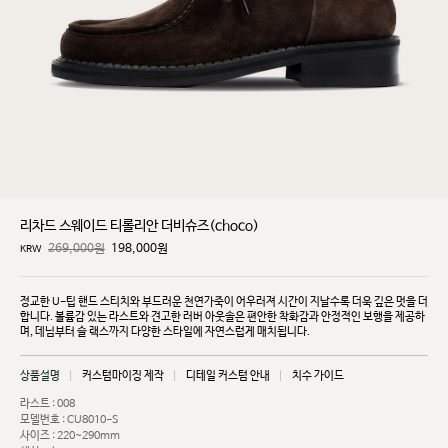
리차드 스웨이드 티롤리안 더비슈즈(choco)
269,000원
198,000
원
KRW
정교한 U-팁 핸드 스티치와 부드러운 천연가죽이 어우러져 시간이 지날수록 더욱 깊은 멋을 더
합니다.
볼륨감 있는 라스트와 견고한 러버 아웃솔은 편안한 착화감과 안정적인 보행을 제공하
며, 데님부터 슬
랙스까지 다양한 스타일에 자연스럽게 매치됩니다.
상품설명
커스텀마이징 제작
디테일 커스텀 안내
치수 가이드
라스트 : 008
모델번호 : CU8010-S
사이즈 : 220~290mm