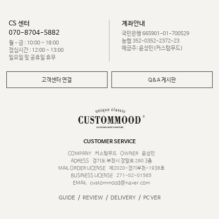
CS 센터
계좌안내
070-8704-5882
국민은행 665901-01-700529
농협 352-0352-2372-23
월 - 금 : 10:00 ~ 18:00
예금주: 윤성민(커스텀무드)
점심시간 : 12:00 ~ 13:00
일요일 및 공휴일 휴무
고객센터 연결
Q&A 게시판
CUSTOMER SERVICE
COMPANY
커스텀무드
OWNER
윤성민
ADRESS
경기도 부천시 장말로 260 3층
MAIL ORDER LICENSE
제2020-경기부천-1936호
BUSINESS LICENSE
271-02-01565
EMAIL
custommood@naver.com
/
/
/
GUIDE
REVIEW
DELIVERY
PC VER