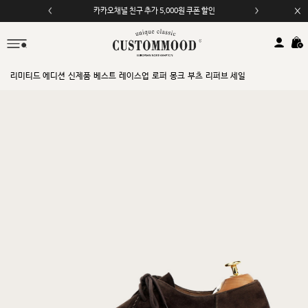
카카오채널 친구 추가 5,000원 쿠폰 할인
리미티드 에디션
신제품
베스트
레이스업
로퍼
몽크
부츠
리퍼브 세일