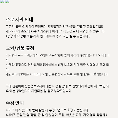
주문 제작 안내
주문서 확인 후 제작이 진행되며 영업일기준 약 7~9일(주말 및 공휴일 제외)
제작기간이 소요되며 옵션 커스텀에 따라 +1~2일정도 더 지연될 수 있습니다.
(공장 제작 상황 또는 자재 입고에 따라 추가 지연 될 수 있습니다.)
교환/환불 규정
커스텀무드는 고객님께서 요청한 주문사항에 맞춰 제작이 투입되는 1:1 오더메이
드
수제화 공정으로 전자상거래등에서의 소비자 보호에 관한 법률 시행령 21조에 따
라
개인오더이후에는 사이즈미스 및 단순변심의 사유로 교환 및 반품이 불가합니다.
구매 관련하여 상품정보고시에 대한 내용을 안내 후 진행되기 때문에 제작투입 이
후 에는 청약철회가 제한되는 점 참고 부탁드립니다.
수정 안내
사이즈 미스 및 오차 범위 발생 시 수정작업으로 조정 가능합니다.
(사이즈 줄임/늘림 작업, 굽 및 인솔 높이 조정, 아웃솔 교체, 가죽 염색 작업 등)