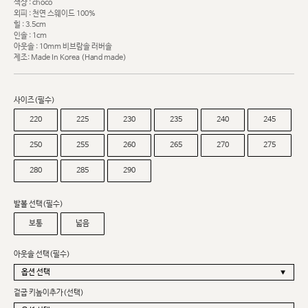
색상 : choco
외피 : 천연 스웨이드 100%
힐 : 3.5cm
인솔 : 1cm
아웃솔 : 10mm 비브람솔 러버솔
제조: Made In Korea (Hand made)
사이즈(필수)
220
225
230
235
240
245
250
255
260
265
270
275
280
285
290
발볼 선택(필수)
보통
넓음
아웃솔 선택(필수)
겉굽 키높이추가(선택)