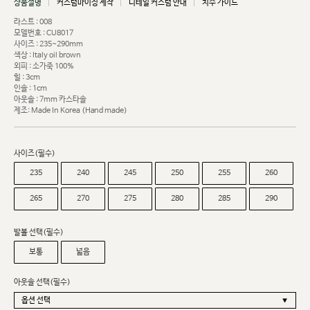
상품설명
커스텀마이징 제작
디테일 커스텀 안내
치수 가이드
라스트 : 008
모델번호 : CU8017
사이즈 : 235~290mm
색상 : Italy oil brown
외피 : 소가죽 100%
힐 : 3cm
인솔 : 1cm
아웃솔 : 7mm 카스타솔
제조: Made In Korea (Hand made)
사이즈(필수)
235
240
245
250
255
260
265
270
275
280
285
290
발볼 선택(필수)
보통
넓음
아웃솔 선택(필수)