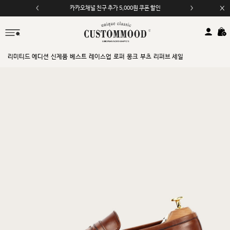
카카오채널 친구 추가 5,000원 쿠폰 할인
모바일 앱 자동 2,000원 할인
리미티드 에디션
신제품
베스트
레이스업
로퍼
몽크
부츠
리퍼브 세일