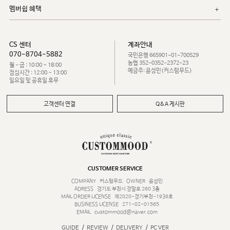
멤버쉽 혜택
CS 센터
계좌안내
070-8704-5882
국민은행 665901-01-700529
농협 352-0352-2372-23
월 - 금 : 10:00 ~ 18:00
예금주: 윤성민(커스텀무드)
점심시간 : 12:00 ~ 13:00
일요일 및 공휴일 휴무
고객센터 연결
Q&A 게시판
CUSTOMER SERVICE
COMPANY
커스텀무드
OWNER
윤성민
ADRESS
경기도 부천시 장말로 260 3층
MAIL ORDER LICENSE
제2020-경기부천-1936호
BUSINESS LICENSE
271-02-01565
EMAIL
custommood@naver.com
/
/
/
GUIDE
REVIEW
DELIVERY
PC VER