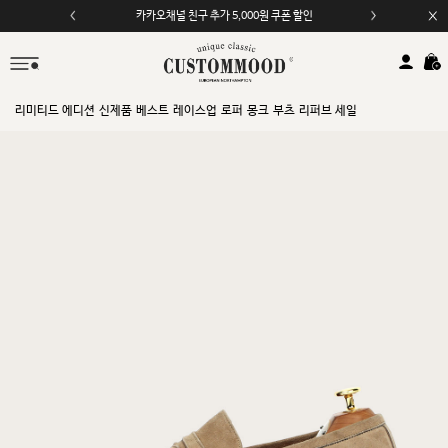
카카오채널 친구 추가 5,000원 쿠폰 할인
모바일 앱 자동 2,000원 할인
리미티드 에디션
신제품
베스트
레이스업
로퍼
몽크
부츠
리퍼브 세일