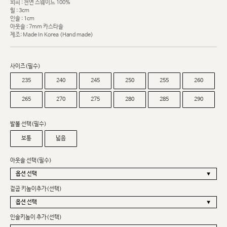
외피 : 천연 스웨이드 100%
힐 : 3cm
인솔 : 1cm
아웃솔 : 7mm 카스타솔
제조: Made In Korea (Hand made)
사이즈(필수)
235
240
245
250
255
260
265
270
275
280
285
290
발볼 선택(필수)
보통
넓음
아웃솔 선택(필수)
겉굽 키높이추가(선택)
인솔키높이 추가(선택)