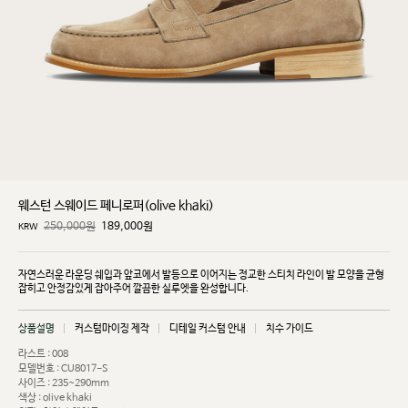
웨스턴 스웨이드 페니로퍼(olive khaki)
250,000원
189,000
원
KRW
자연스러운 라운딩 쉐입과 앞코에서 발등으로 이어지는 정교한 스티치 라인이 발 모양을 균형
잡히고
안정감있게 잡아주어 깔끔한 실루엣을 완성합니다.
상품설명
커스텀마이징 제작
디테일 커스텀 안내
치수 가이드
라스트 : 008
모델번호 : CU8017-S
사이즈 : 235~290mm
색상 : olive khaki