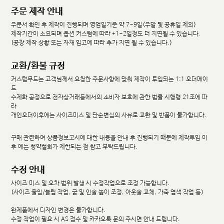
주문 제작 안내
주문서 확인 후 제작이 진행되며 영업일기준 약 7~9일(주말 및 공휴일 제외)
제작기간이 소요되며 옵션 커스텀에 따라 +1~2일정도 더 지연될 수 있습니다.
(공장 제작 상황 또는 자재 입고에 따라 추가 지연 될 수 있습니다.)
교환/환불 규정
커스텀무드는 고객님께서 요청한 주문사항에 맞춰 제작이 투입되는 1:1 오더메이
드
수제화 공정으로 전자상거래등에서의 소비자 보호에 관한 법률 시행령 21조에 따
라
개인오더이후에는 사이즈미스 및 단순변심의 사유로 교환 및 반품이 불가합니다.
구매 관련하여 상품정보고시에 대한 내용을 안내 후 진행되기 때문에 제작투입 이
후 에는 청약철회가 제한되는 점 참고 부탁드립니다.
수정 안내
사이즈 미스 및 오차 범위 발생 시 수정작업으로 조정 가능합니다.
(사이즈 줄임/늘림 작업, 굽 및 인솔 높이 조정, 아웃솔 교체, 가죽 염색 작업 등)
완제품에서 디자인 변경은 불가합니다.
수정 작업이 필요 시 AS 접수 및 카카오톡 문의 주시면 안내 드립니다.