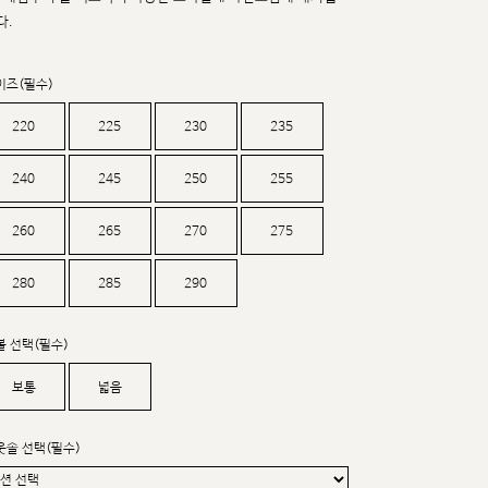
커스텀무드
다.
카카오톡 24시간 문의
이즈(필수)
220
225
230
235
240
245
250
255
260
265
270
275
280
285
290
볼 선택(필수)
보통
넓음
웃솔 선택(필수)
sat,sun,holiday off