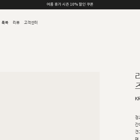
여름 휴가 시즌 10% 할인 쿠폰
룩북
리뷰
고객센터
즈
K
정
간
견
며