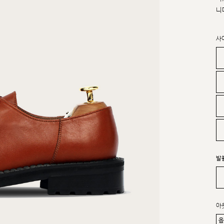
니
사
발
아