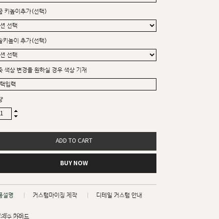
굽 키높이추가(선택)
솔키높이 추가(선택)
죽 색상 변경을 원하실 경우 색상 기재
량
ADD TO CART
BUY NOW
품설명
커스텀마이징 제작
디테일 커스텀 안내
트 : 008
치수 가이드