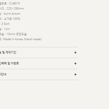
번호 : CU8010
즈 : 220~290mm
 : burnt brown
 : 소가죽 100%
: 3.5cm
 : 1cm
웃솔 : 10mm 코만도솔
: Made In Korea (Hand made)
송 및 제작기간
인혜택 및 이벤트
/S안내