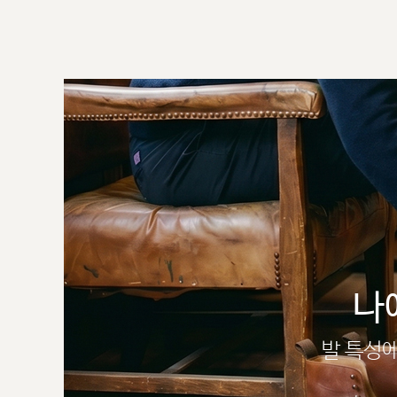
나
발 특성에