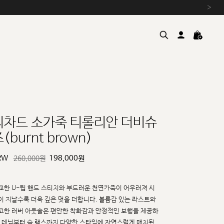
›
리차드 소가죽 티롤리안 더비슈
(burnt brown)
여름을 위한 특별한 혜택, 10% 
원부자재 상승에 따른 가격 조
RW
198,000
원
260,000원
설 연휴 배송 안내 및 쿠폰 혜택
추석 연휴 최대 10% 할인 쿠
교한 U-팁 핸드 스티치와 부드러운 천연가죽이 어우러져 시
이 지날수록 더욱 깊은 멋을 더합니다.
볼륨감 있는 라스트와
고한 러버 아웃솔은 편안한 착화감과 안정적인 보행을 제공하
, 데님부터 슬
랙스까지 다양한 스타일에 자연스럽게 매치됩