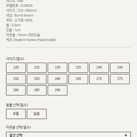
라스트 : 008
모델번호 : CU8020
사이즈 : 220~290mm
색상 : Burnt brown
외피 : 소가죽 100%
힐 : 3.5cm
인솔 : 1cm
아웃솔 : 10mm 코만도솔
제조: Made In Korea (Hand made)
사이즈(필수)
220
225
230
235
240
245
250
255
260
265
270
275
280
285
290
발볼 선택(필수)
보통
넓음
아웃솔 선택(필수)