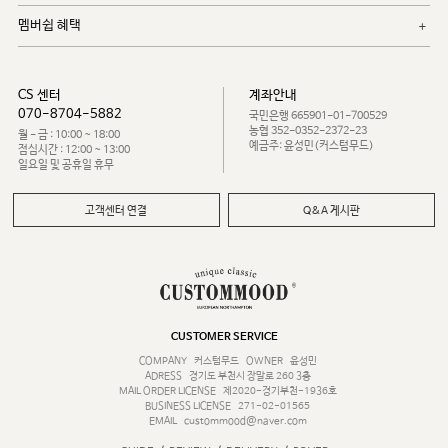
멤버쉽 혜택
CS 센터
계좌안내
070-8704-5882
국민은행 665901-01-700529
농협 352-0352-2372-23
월 - 금 : 10:00 ~ 18:00
예금주: 윤성민(커스텀무드)
점심시간 : 12:00 ~ 13:00
일요일 및 공휴일 휴무
고객센터 연결
Q&A 게시판
CUSTOMER SERVICE
COMPANY
커스텀무드
OWNER
윤성민
ADRESS
경기도 부천시 장말로 260 3층
MAIL ORDER LICENSE
제2020-경기부천-1936호
BUSINESS LICENSE
271-02-01565
EMAIL
custommood@naver.com