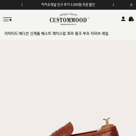
카카오채널 친구 추가 5,000원 쿠폰 할인
리미티드 에디션
신제품
베스트
레이스업
로퍼
몽크
부츠
리퍼브 세일