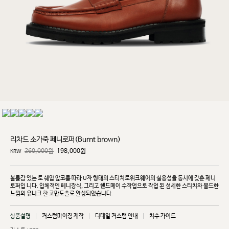
리차드 소가죽 페니로퍼(Burnt brown)
260,000원
198,000
원
KRW
볼륨감 있는 토 쉐입 앞코를 따라 U자 형태의 스티치로위크웨어의 실용성을 동시에 갖춘 페니
로퍼입
니다. 입체적인 페니장식, 그리고 핸드메이 수작업으로 작업 된 섬세한 스티치와 볼드한
느낌의 유니크
한 코만도솔로 완성되었습니다.
상품설명
커스텀마이징 제작
디테일 커스텀 안내
치수 가이드