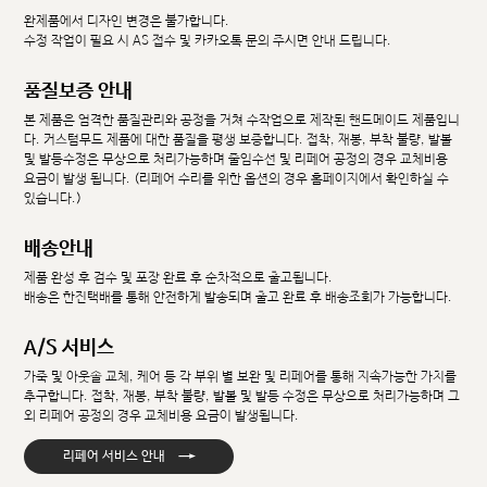
완제품에서 디자인 변경은 불가합니다.
수정 작업이 필요 시 AS 접수 및 카카오톡 문의 주시면 안내 드립니다.
품질보증 안내
본 제품은 엄격한 품질관리와 공정을 거쳐 수작업으로 제작된 핸드메이드 제품입니
다. 커스텀무드 제품에 대한 품질을 평생 보증합니다. 접착, 재봉, 부착 불량, 발볼
및 발등수정은 무상으로 처리가능하며 줄임수선 및 리페어 공정의 경우 교체비용
요금이 발생 됩니다. (리페어 수리를 위한 옵션의 경우 홈페이지에서 확인하실 수
있습니다.)
배송안내
제품 완성 후 검수 및 포장 완료 후 순차적으로 출고됩니다.
배송은 한진택배를 통해 안전하게 발송되며 출고 완료 후 배송조회가 가능합니다.
A/S 서비스
가죽 및 아웃솔 교체, 케어 등 각 부위 별 보완 및 리페어를 통해 지속가능한 가치를
추구합니다. 접착, 재봉, 부착 불량, 발볼 및 발등 수정은 무상으로 처리가능하며 그
외 리페어 공정의 경우 교체비용 요금이 발생됩니다.
→
리페어 서비스 안내