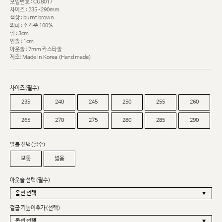
모델번호 : CU8017
사이즈 : 235~290mm
색상 : burnt brown
외피 : 소가죽 100%
힐 : 3cm
인솔 : 1cm
아웃솔 : 7mm 카스타솔
제조: Made In Korea (Hand made)
사이즈(필수)
235
240
245
250
255
260
265
270
275
280
285
290
발볼 선택(필수)
보통
넓음
아웃솔 선택(필수)
겉굽 키높이추가(선택)