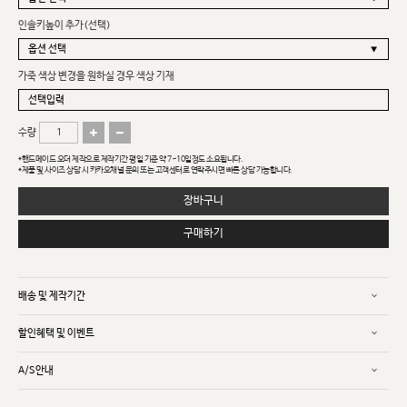
인솔키높이 추가(선택)
가죽 색상 변경을 원하실 경우 색상 기재
수량
*핸드메이드 오더 제작으로 제작기간 평일 기준 약 7~10일정도 소요됩니다.
*제품 및 사이즈 상담 시 카카오채널 문의 또는 고객센터로 연락주시면 빠른 상담 가능합니다.
장바구니
구매하기
배송 및 제작기간
할인혜택 및 이벤트
A/S안내