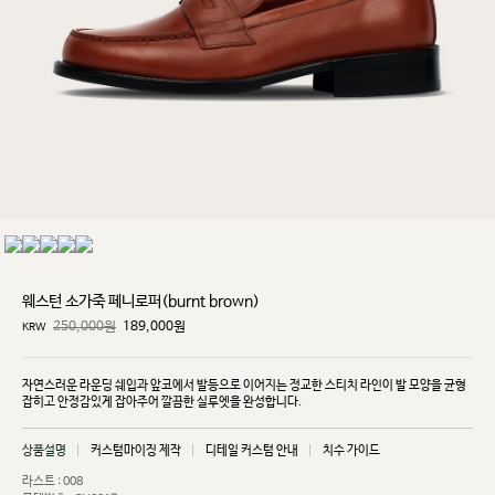
웨스턴 소가죽 페니로퍼(burnt brown)
250,000원
189,000
원
KRW
자연스러운 라운딩 쉐입과 앞코에서 발등으로 이어지는 정교한 스티치 라인이 발 모양을 균형
잡히고
안정감있게 잡아주어 깔끔한 실루엣을 완성합니다.
상품설명
커스텀마이징 제작
디테일 커스텀 안내
치수 가이드
라스트 : 008