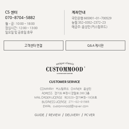
CS 센터
계좌안내
070-8704-5882
국민은행 665901-01-700529
농협 352-0352-2372-23
월 - 금 : 10:00 ~ 18:00
예금주: 윤성민(커스텀무드)
점심시간 : 12:00 ~ 13:00
일요일 및 공휴일 휴무
고객센터 연결
Q&A 게시판
CUSTOMER SERVICE
COMPANY
커스텀무드
OWNER
윤성민
ADRESS
경기도 부천시 장말로 260 3층
MAIL ORDER LICENSE
제2020-경기부천-1936호
BUSINESS LICENSE
271-02-01565
EMAIL
custommood@naver.com
/
/
/
GUIDE
REVIEW
DELIVERY
PC VER