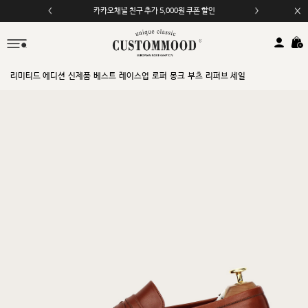
카카오채널 친구 추가 5,000원 쿠폰 할인
리미티드 에디션
신제품
베스트
레이스업
로퍼
몽크
부츠
리퍼브 세일