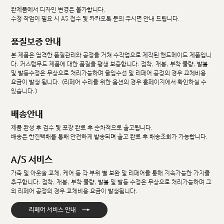
완제품에서 디자인 변경은 불가합니다.
수정 작업이 필요 시 AS 접수 및 카카오톡 문의 주시면 안내 드립니다.
품질보증 안내
본 제품은 엄격한 품질관리와 공정을 거쳐 수작업으로 제작된 핸드메이드 제품입니
다. 커스텀무드 제품에 대한 품질을 평생 보증합니다. 접착, 재봉, 부착 불량, 발볼
및 발등수정은 무상으로 처리가능하며 줄임수선 및 리페어 공정의 경우 교체비용
요금이 발생 됩니다. (리페어 수리를 위한 옵션의 경우 홈페이지에서 확인하실 수
있습니다.)
배송안내
제품 완성 후 검수 및 포장 완료 후 순차적으로 출고됩니다.
배송은 한진택배를 통해 안전하게 발송되며 출고 완료 후 배송조회가 가능합니다.
A/S 서비스
가죽 및 아웃솔 교체, 케어 등 각 부위 별 보완 및 리페어를 통해 지속가능한 가치를
추구합니다. 접착, 재봉, 부착 불량, 발볼 및 발등 수정은 무상으로 처리가능하며 그
외 리페어 공정의 경우 교체비용 요금이 발생됩니다.
→
리페어 서비스 안내