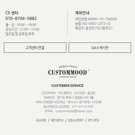
CS 센터
계좌안내
070-8704-5882
국민은행 665901-01-700529
농협 352-0352-2372-23
월 - 금 : 10:00 ~ 18:00
예금주: 윤성민(커스텀무드)
점심시간 : 12:00 ~ 13:00
일요일 및 공휴일 휴무
고객센터 연결
Q&A 게시판
CUSTOMER SERVICE
COMPANY
커스텀무드
OWNER
윤성민
ADRESS
경기도 부천시 장말로 260 3층
MAIL ORDER LICENSE
제2020-경기부천-1936호
BUSINESS LICENSE
271-02-01565
EMAIL
custommood@naver.com
/
/
/
GUIDE
REVIEW
DELIVERY
PC VER