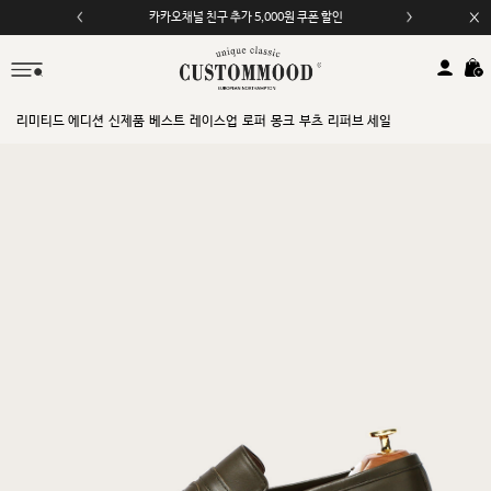
카카오채널 친구 추가 5,000원 쿠폰 할인
모바일 앱 자동 2,000원 할인
리미티드 에디션
신제품
베스트
레이스업
로퍼
몽크
부츠
리퍼브 세일