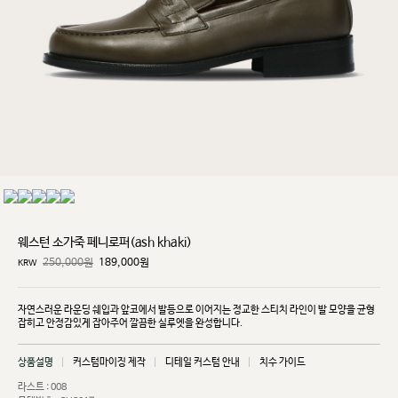
웨스턴 소가죽 페니로퍼(ash khaki)
250,000원
189,000
원
KRW
자연스러운 라운딩 쉐입과 앞코에서 발등으로 이어지는 정교한 스티치 라인이 발 모양을 균형
잡히고
안정감있게 잡아주어 깔끔한 실루엣을 완성합니다.
상품설명
커스텀마이징 제작
디테일 커스텀 안내
치수 가이드
라스트 : 008