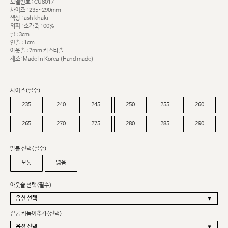
모델번호 : CU8017
사이즈 : 235~290mm
색상 : ash khaki
외피 : 소가죽 100%
힐 : 3cm
인솔 : 1cm
아웃솔 : 7mm 카스타솔
제조: Made In Korea (Hand made)
사이즈(필수)
235
240
245
250
255
260
265
270
275
280
285
290
발볼 선택(필수)
보통
넓음
아웃솔 선택(필수)
겉굽 키높이추가(선택)