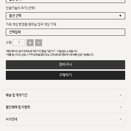
인솔키높이 추가(선택)
가죽 색상 변경을 원하실 경우 색상 기재
수량
*핸드메이드 오더 제작으로 제작기간 평일 기준 약 7~10일정도 소요됩니다.
*제품 및 사이즈 상담 시 카카오채널 문의 또는 고객센터로 연락주시면 빠른 상담 가능합니다.
장바구니
구매하기
배송 및 제작기간
할인혜택 및 이벤트
A/S안내