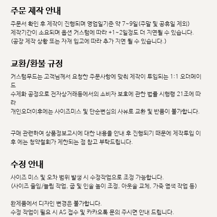
주문 제작 안내
주문서 확인 후 제작이 진행되며 영업일기준 약 7~9일(주말 및 공휴일 제외)
제작기간이 소요되며 옵션 커스텀에 따라 +1~2일정도 더 지연될 수 있습니다.
(공장 제작 상황 또는 자재 입고에 따라 추가 지연 될 수 있습니다.)
교환/환불 규정
커스텀무드는 고객님께서 요청한 주문사항에 맞춰 제작이 투입되는 1:1 오더메이
드
수제화 공정으로 전자상거래등에서의 소비자 보호에 관한 법률 시행령 21조에 따
라
개인오더이후에는 사이즈미스 및 단순변심의 사유로 교환 및 반품이 불가합니다.
구매 관련하여 상품정보고시에 대한 내용을 안내 후 진행되기 때문에 제작투입 이
후 에는 청약철회가 제한되는 점 참고 부탁드립니다.
수정 안내
사이즈 미스 및 오차 범위 발생 시 수정작업으로 조정 가능합니다.
(사이즈 줄임/늘림 작업, 굽 및 인솔 높이 조정, 아웃솔 교체, 가죽 염색 작업 등)
완제품에서 디자인 변경은 불가합니다.
수정 작업이 필요 시 AS 접수 및 카카오톡 문의 주시면 안내 드립니다.