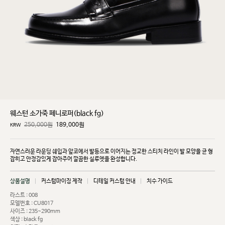
웨스턴 소가죽 페니로퍼(black fg)
250,000원
189,000
원
KRW
자연스러운 라운딩 쉐입과 앞코에서 발등으로 이어지는 정교한 스티치 라인이 발 모양을 균
형
잡히고
안정감있게 잡아주어 깔끔한 실루엣을 완성합니다.
상품설명
커스텀마이징 제작
디테일 커스텀 안내
치수 가이드
라스트 : 008
모델번호 : CU8017
사이즈 : 235~290mm
색상 : black fg