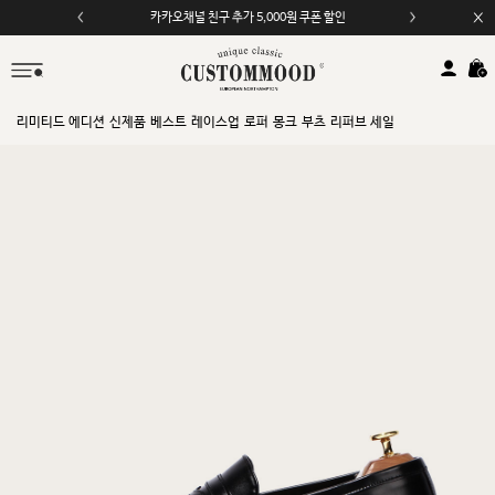
카카오채널 친구 추가 5,000원 쿠폰 할인
모바일 앱 자동 2,000원 할인
리미티드 에디션
신제품
베스트
레이스업
로퍼
몽크
부츠
리퍼브 세일