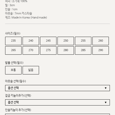
외피 : 소가죽 100%
힐 : 3cm
인솔 : 1cm
아웃솔 : 7mm 카스타솔
제조: Made In Korea (Hand made)
사이즈(필수)
235
240
245
250
255
260
265
270
275
280
285
290
발볼 선택(필수)
보통
넓음
아웃솔 선택(필수)
겉굽 키높이추가(선택)
인솔키높이 추가(선택)