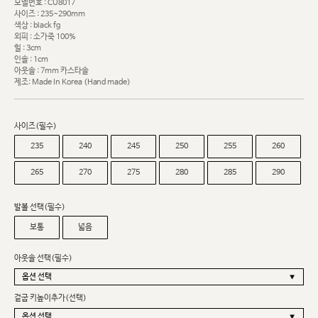
모델번호 : CU8017
사이즈 : 235~290mm
색상 : black fg
외피 : 소가죽 100%
힐 : 3cm
인솔 : 1cm
아웃솔 : 7mm 카스타솔
제조: Made In Korea (Hand made)
사이즈(필수)
235
240
245
250
255
260
265
270
275
280
285
290
발볼 선택(필수)
보통
넓음
아웃솔 선택(필수)
겉굽 키높이추가(선택)