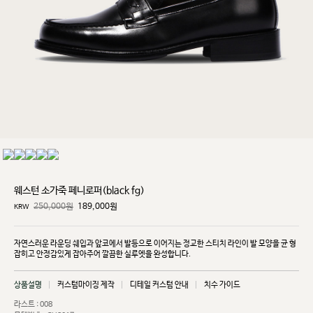
웨스턴 소가죽 페니로퍼(black fg)
250,000원
189,000
원
KRW
자연스러운 라운딩 쉐입과 앞코에서 발등으로 이어지는 정교한 스티치 라인이 발 모양을 균
형
잡히고
안정감있게 잡아주어 깔끔한 실루엣을 완성합니다.
상품설명
커스텀마이징 제작
디테일 커스텀 안내
치수 가이드
라스트 : 008