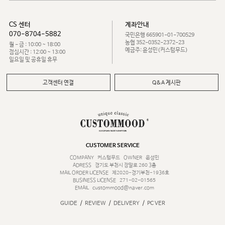
CS 센터
계좌안내
070-8704-5882
국민은행 665901-01-700529
농협 352-0352-2372-23
월 - 금 : 10:00 ~ 18:00
예금주: 윤성민(커스텀무드)
점심시간 : 12:00 ~ 13:00
일요일 및 공휴일 휴무
고객센터 연결
Q&A 게시판
CUSTOMER SERVICE
COMPANY
커스텀무드
OWNER
윤성민
ADRESS
경기도 부천시 장말로 260 3층
MAIL ORDER LICENSE
제2020-경기부천-1936호
BUSINESS LICENSE
271-02-01565
EMAIL
custommood@naver.com
/
/
/
GUIDE
REVIEW
DELIVERY
PC VER