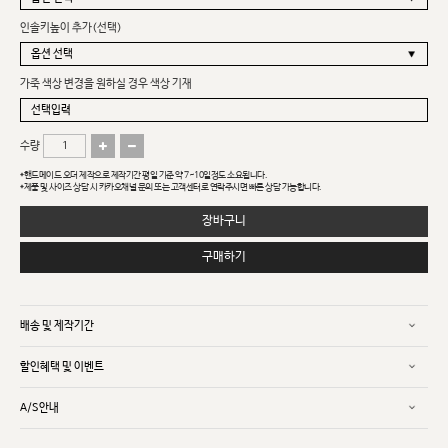
인솔키높이 추가(선택)
가죽 색상 변경을 원하실 경우 색상 기재
수량
*핸드메이드 오더 제작으로 제작기간 평일 기준 약 7~10일정도 소요됩니다.
*제품 및 사이즈 상담 시 카카오채널 문의 또는 고객센터로 연락주시면 빠른 상담 가능합니다.
장바구니
구매하기
배송 및 제작기간
할인혜택 및 이벤트
A/S안내