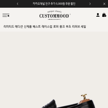
카카오채널 친구 추가 5,000원 쿠폰 할인
리미티드 에디션
신제품
베스트
레이스업
로퍼
몽크
부츠
리퍼브 세일