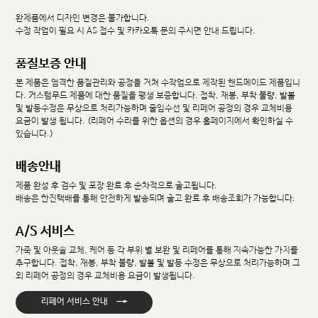
완제품에서 디자인 변경은 불가합니다.
수정 작업이 필요 시 AS 접수 및 카카오톡 문의 주시면 안내 드립니다.
품질보증 안내
본 제품은 엄격한 품질관리와 공정을 거쳐 수작업으로 제작된 핸드메이드 제품입니
다. 커스텀무드 제품에 대한 품질을 평생 보증합니다. 접착, 재봉, 부착 불량, 발볼
및 발등수정은 무상으로 처리가능하며 줄임수선 및 리페어 공정의 경우 교체비용
요금이 발생 됩니다. (리페어 수리를 위한 옵션의 경우 홈페이지에서 확인하실 수
있습니다.)
배송안내
제품 완성 후 검수 및 포장 완료 후 순차적으로 출고됩니다.
배송은 한진택배를 통해 안전하게 발송되며 출고 완료 후 배송조회가 가능합니다.
A/S 서비스
가죽 및 아웃솔 교체, 케어 등 각 부위 별 보완 및 리페어를 통해 지속가능한 가치를
추구합니다. 접착, 재봉, 부착 불량, 발볼 및 발등 수정은 무상으로 처리가능하며 그
외 리페어 공정의 경우 교체비용 요금이 발생됩니다.
→
리페어 서비스 안내