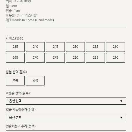
외피 : 소가죽 100%
힐 : 3cm
인솔 : 1cm
아웃솔 : 7mm 카스타솔
제조: Made In Korea (Hand made)
사이즈(필수)
235
240
245
250
255
260
265
270
275
280
285
290
발볼 선택(필수)
보통
넓음
아웃솔 선택(필수)
겉굽 키높이추가(선택)
인솔키높이 추가(선택)