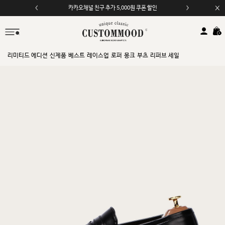
카카오채널 친구 추가 5,000원 쿠폰 할인
리미티드 에디션
신제품
베스트
레이스업
로퍼
몽크
부츠
리퍼브 세일