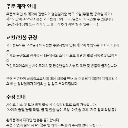
주문 제작 안내
주문서 확인 후 제작이 진행되며 영업일기준 약 7~9일(주말 및 공휴일 제외)
제작기간이 소요되며 옵션 커스텀에 따라 +1~2일정도 더 지연될 수 있습니다.
(공장 제작 상황 또는 자재 입고에 따라 추가 지연 될 수 있습니다.)
교환/환불 규정
커스텀무드는 고객님께서 요청한 주문사항에 맞춰 제작이 투입되는 1:1 오더메이
드
수제화 공정으로 전자상거래등에서의 소비자 보호에 관한 법률 시행령 21조에 따
라
개인오더이후에는 사이즈미스 및 단순변심의 사유로 교환 및 반품이 불가합니다.
구매 관련하여 상품정보고시에 대한 내용을 안내 후 진행되기 때문에 제작투입 이
후 에는 청약철회가 제한되는 점 참고 부탁드립니다.
수정 안내
사이즈 미스 및 오차 범위 발생 시 수정작업으로 조정 가능합니다.
(사이즈 줄임/늘림 작업, 굽 및 인솔 높이 조정, 아웃솔 교체, 가죽 염색 작업 등)
완제품에서 디자인 변경은 불가합니다.
수정 작업이 필요 시 AS 접수 및 카카오톡 문의 주시면 안내 드립니다.