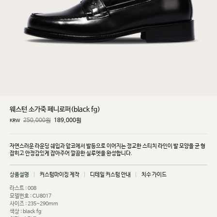
웨스턴 소가죽 페니로퍼(black fg)
250,000원
189,000
원
KRW
자연스러운 라운딩 쉐입과 앞코에서 발등으로 이어지는 정교한 스티치 라인이 발 모양을 균
형
잡히고
안정감있게 잡아주어 깔끔한 실루엣을 완성합니다.
상품설명
커스텀마이징 제작
디테일 커스텀 안내
치수 가이드
라스트 : 008
모델번호 : CU8017
사이즈 : 235~290mm
색상 : black fg